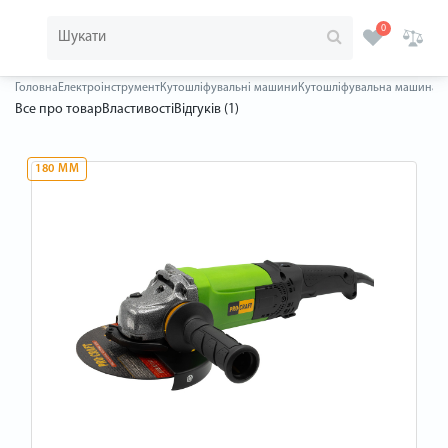
0
Головна
Електроінструмент
Кутошліфувальні машини
Кутошліфувальна машина Pr
Все про товар
Властивості
Відгуків (1)
180 ММ