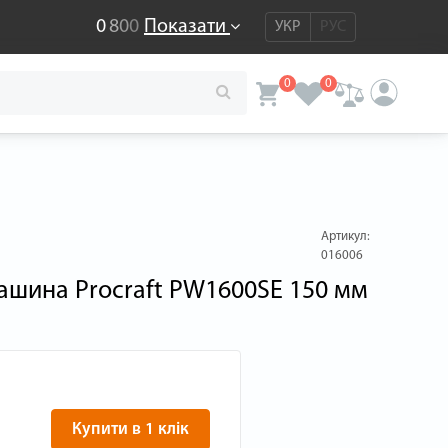
0
8
0
0
Показати
УКР
РУС
0
0
Артикул:
016006
ашина Procraft PW1600SE 150 мм
Купити в 1 клік