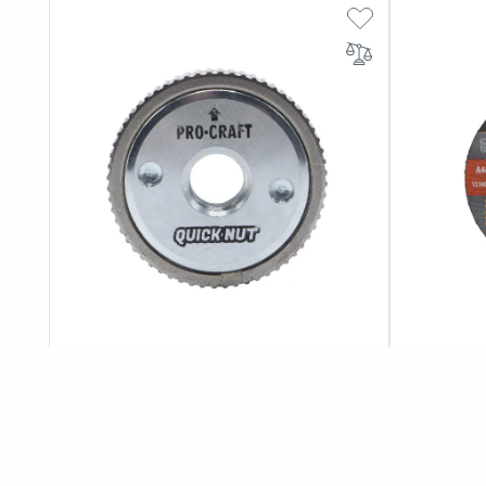
Швидкозатискна гайка Procraft M14
Диск відрі
мм 1,2 мм
0
відгуків
300 грн
13 грн