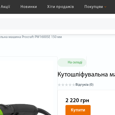
Акції
Новинки
Хіти продажів
Покупцям
льна машина Procraft PW1600SE 150 мм
На складі
Кутошліфувальна м
Відгуків (0)
2 220 грн
Купити