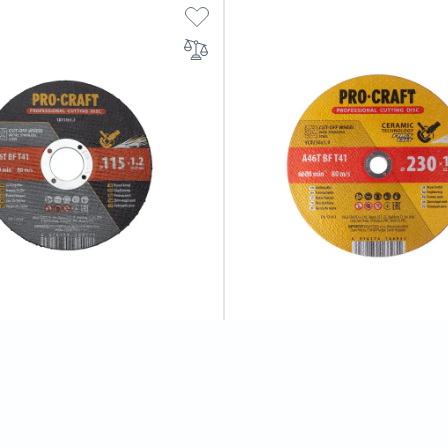
зний Procraft CD115x1.2 115
Диск відрізний керамічний Pr
 22,2 мм
YCD230x1.9 230 мм 1,9 мм 22
0
відгуків
0
відгуків
69 грн