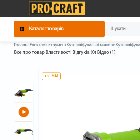
Каталог товарів
Головна
Електроінструмент
Кутошліфувальні машини
Кутошліфува
Все про товар
Властивості
Відгуків (0)
Відео (1)
150 ММ