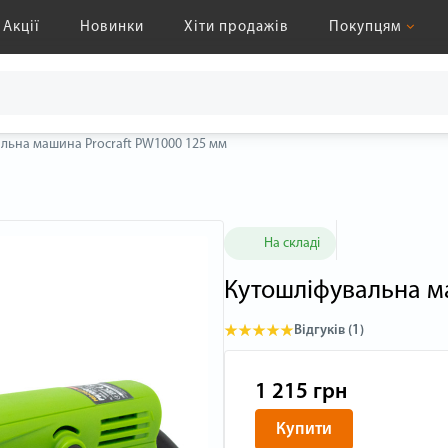
Акції
Новинки
Хіти продажів
Покупцям
льна машина Procraft PW1000 125 мм
На складі
Кутошліфувальна м
Відгуків (1)
1 215 грн
Купити