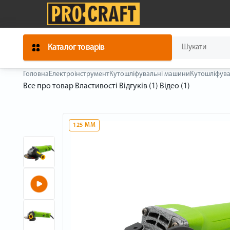
Каталог товарів
Головна
Електроінструмент
Кутошліфувальні машини
Кутошліфува
Все про товар
Властивості
Відгуків (1)
Відео (1)
125 ММ