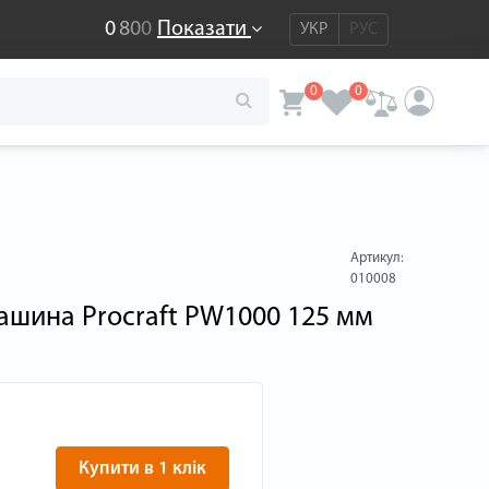
0
8
0
0
Показати
УКР
РУС
0
0
Артикул:
010008
ашина Procraft PW1000 125 мм
Купити в 1 клік