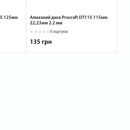
25 125мм
Алмазний диск Procraft DT115 115мм
Диск
22,23мм 2.2 мм
мм 1
0
відгуків
135 грн
15 