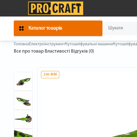
Каталог товарів
Головна
Електроінструмент
Кутошліфувальні машини
Кутошліфува
Все про товар
Властивості
Відгуків (0)
230 ММ