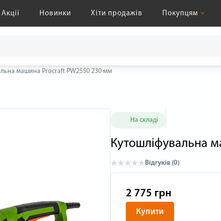
Акції
Новинки
Хіти продажів
Покупцям
льна машина Procraft PW2550 230 мм
На складі
Кутошліфувальна м
Відгуків (0)
2 775 грн
Купити