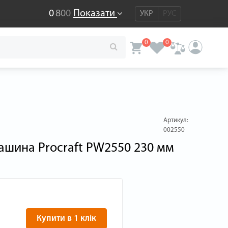
0
8
0
0
Показати
УКР
РУС
0
0
Артикул:
002550
ашина Procraft PW2550 230 мм
Купити в 1 клік