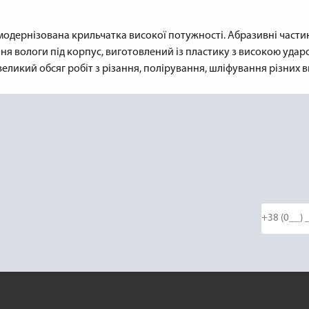
одернізована крильчатка високої потужності. Абразивні частинк
я вологи під корпус, виготовлений із пластику з високою ударо
икий обсяг робіт з різання, полірування, шліфування різних в