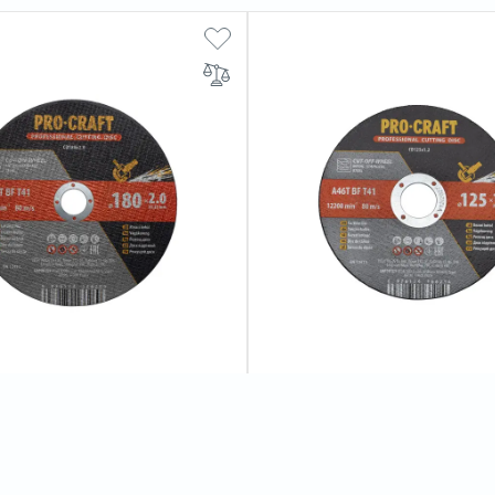
зний Procraft CD180x2.0 180
Диск відрізний Procraft CD12
 22,2 мм
мм 1,2 мм 22,2 мм
0
відгуків
0
відгуків