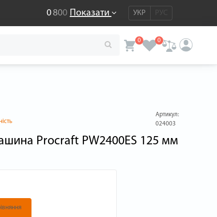
0
8
0
0
Показати
УКР
РУС
0
0
Артикул:
ність
024003
ашина Procraft PW2400ES 125 мм
івняння