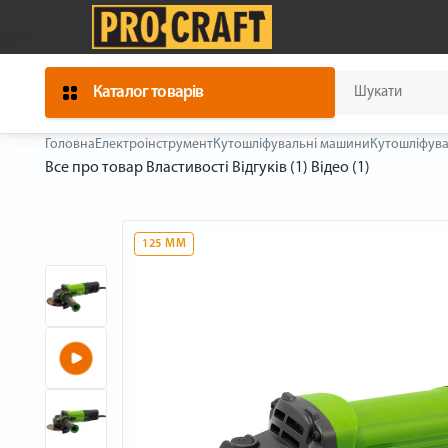
Каталог товарів
Головна
Електроінструмент
Кутошліфувальні машини
Кутошліфува
Все про товар
Властивості
Відгуків (1)
Відео (1)
125 ММ