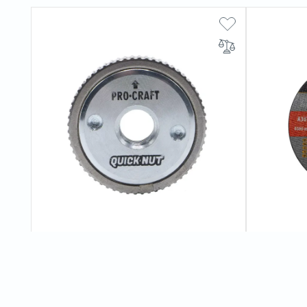
Швидкозатискна гайка Procraft M14
Диск відрі
мм 2,0 мм
0
відгуків