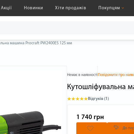
Акції
Новинки
Хіти продажів
Покупцям
льна машина Procraft PW2400ES 125 мм
Немає в наявності
Повідомити про наяв
Кутошліфувальна м
Відгуків (1)
1 740 грн
До пор