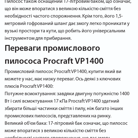
Пилосос також оснащений 17-літровим баком, що означає,
що він може впоратися з великою кількістю сміття без
необхідності частого спорожнення. Крім того, його 1,5-
метровий гофрований шланг дає змогу легко проникати у
вузькі простори та кути, що робить його універсальним
інструментом для прибирання.
Переваги промислового
пилососа Procraft VP1400
Промисловий пилосос Procraft VP1400, купити який ви
можете у нас, має низку переваг. Ось деякі з ключових
плюсів Procraft VP1400:
Потужне всмоктування: завдяки двигуну потужністю 1400
Вт і силі всмоктування 17 кПа Procraft VP1400 здатний
збирати більші частинки сміття і пилу, ніж багато інших
промислових пилососів, представлених на ринку.
Великий об'єм бака: 17-літровий бак означає, що пилосос
може впоратися з великою кількістю сміття без