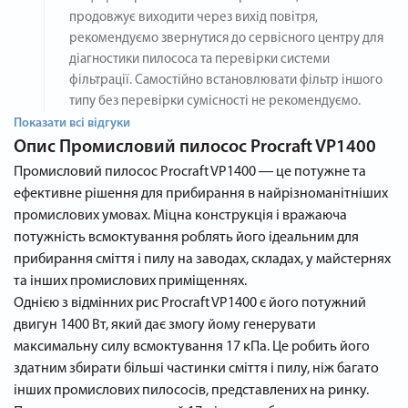
продовжує виходити через вихід повітря,
рекомендуємо звернутися до сервісного центру для
діагностики пилососа та перевірки системи
фільтрації. Самостійно встановлювати фільтр іншого
типу без перевірки сумісності не рекомендуємо.
Показати всі відгуки
Опис
Промисловий пилосос Procraft VP1400
Промисловий пилосос Procraft VP1400 ― це потужне та
ефективне рішення для прибирання в найрізноманітніших
промислових умовах. Міцна конструкція і вражаюча
потужність всмоктування роблять його ідеальним для
прибирання сміття і пилу на заводах, складах, у майстернях
та інших промислових приміщеннях.
Однією з відмінних рис Procraft VP1400 є його потужний
двигун 1400 Вт, який дає змогу йому генерувати
максимальну силу всмоктування 17 кПа. Це робить його
здатним збирати більші частинки сміття і пилу, ніж багато
інших промислових пилососів, представлених на ринку.