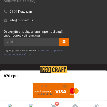
Будьте на зв'язку
0
8
0
0
Показати
info@procraft.ua
Отримуйте повідомлення про нові акції,
спецпропозиції і знижки
Підписуючись, ви приймаєте
умови та правила
користування сайтом
870 грн
©
Procraft.ua
2005-2026. Усі права захищенні
Ми приймаємо
В закладки
0