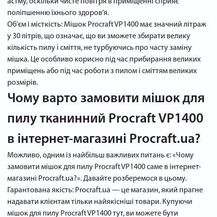
астму, оскільки чисте повітря в приміщенні сприяє
поліпшенню їхнього здоров’я.
Об’єм і місткість: Мішок Procraft VP1400 має значний літраж
у 30 літрів, що означає, що ви зможете збирати велику
кількість пилу і сміття, не турбуючись про часту заміну
мішка. Це особливо корисно під час прибирання великих
приміщень або під час роботи з пилом і сміттям великих
розмірів.
Чому варто замовити мішок для
пилу тканинний Procraft VP1400
в інтернет-магазині Procraft.ua?
Можливо, одним із найбільш важливих питань є: «Чому
замовити мішок для пилу Procraft VP1400 саме в інтернет-
магазині Procraft.ua?». Давайте розберемося в цьому.
Гарантована якість: Procraft.ua — це магазин, який прагне
надавати клієнтам тільки найякісніші товари. Купуючи
мішок для пилу Procraft VP1400 тут, ви можете бути