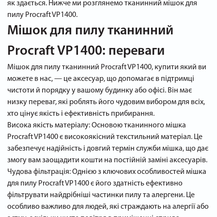
як здається. Нижче ми розглянемо тканинний мішок для
пилу Procraft VP1400.
Мішок для пилу тканинний
Procraft VP1400: переваги
Мішок для пилу тканинний Procraft VP1400, купити який ви
можете в нас, — це аксесуар, що допомагає в підтримці
чистоти й порядку у вашому будинку або офісі. Він має
низку переваг, які роблять його чудовим вибором для всіх,
хто цінує якість і ефективність прибирання.
Висока якість матеріалу: Основою тканинного мішка
Procraft VP1400 є високоякісний текстильний матеріал. Це
забезпечує надійність і довгий термін служби мішка, що дає
змогу вам заощадити кошти на постійній заміні аксесуарів.
Чудова фільтрація: Однією з ключових особливостей мішка
для пилу Procraft VP1400 є його здатність ефективно
фільтрувати найдрібніші частинки пилу та алергени. Це
особливо важливо для людей, які страждають на алергії або