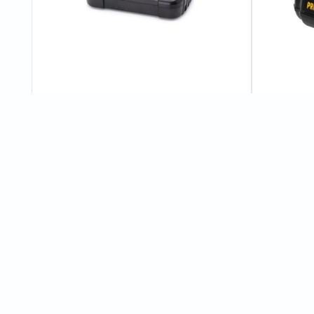
Зарядний пристрій Procraft Charger20/2
Зарядний п
Eco
0
відгуків
600 грн
240 грн
Характеристики
Число оборотів холостого ходу
ECO: 0-400/0