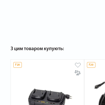
З цим товаром купують:
F20
F20