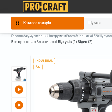
Каталог товарів
Головна
Акумуляторний інструмент
Procraft industrial F20
Шурупове
Все про товар
Властивості
Відгуків (1)
Відео (2)
INDUSTRIAL
F20