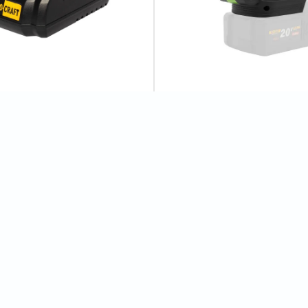
ристрій Procraft Charger20/1
Адаптер та світлодіодний пр
до акумулятора Procraft LL20
3
відгуків
1
відгуків
600 грн
Відгуки
1
Ігор
-1700 об/хв TURBO: 0-500/0-