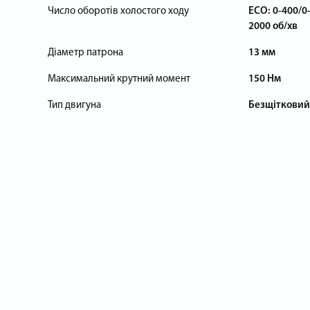
Число оборотів холостого ходу
ECO: 0-400/0
2000 об/хв
Діаметр патрона
13 мм
Максимальний крутний момент
150 Нм
Тип двигуна
Безщітковий