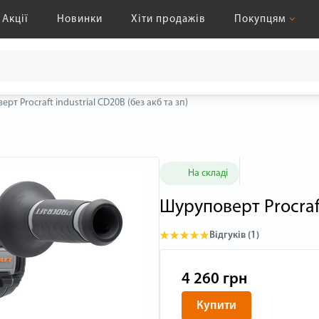
Акції
Новинки
Хіти продажів
Покупцям
рт Procraft industrial CD20B (без акб та зп)
На складі
Шуруповерт Procraft
Відгуків (1)
4 260 грн
Купити