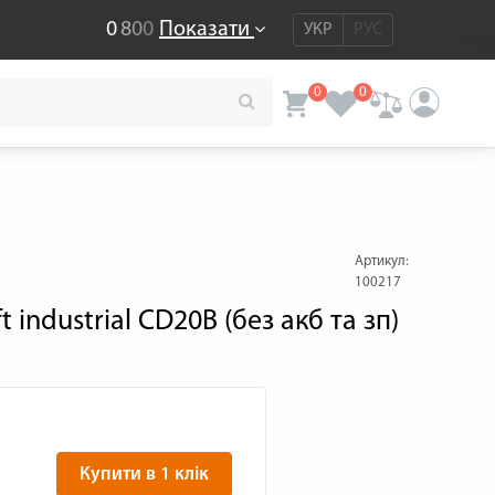
0
8
0
0
Показати
УКР
РУС
0
0
Артикул:
100217
 industrial CD20B (без акб та зп)
Купити в 1 клік