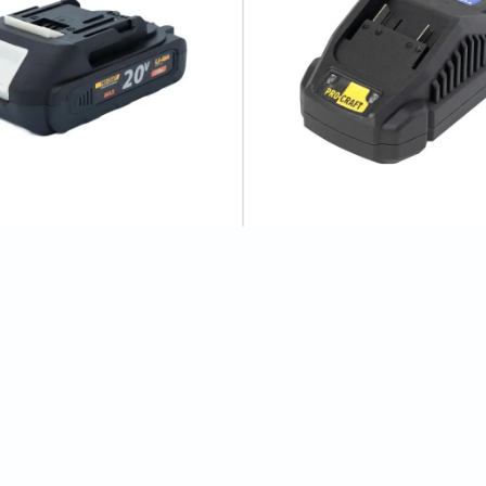
рна батарея Procraft
Зарядний пристрій Procraft
2 (20В, 2Аг)
Charger20/2.4 А
0
відгуків
3
відгуків
375 грн
Відгуки
2