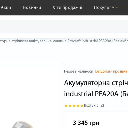
Акції
Новинки
Хіти продажів
Покупцям
орна стрічкова шліфувальна машина Procraft industrial PFA20A (Без акб т
Немає в наявності
Повідомити про наяв
Акумуляторна стріч
industrial PFA20A (Б
Відгуків (2)
3 345 грн