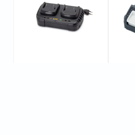
Зарядний пристрій Procraft Charger20/2
Акумулято
Battery20/
0
відгуків
600 грн
525 грн
Характеристики