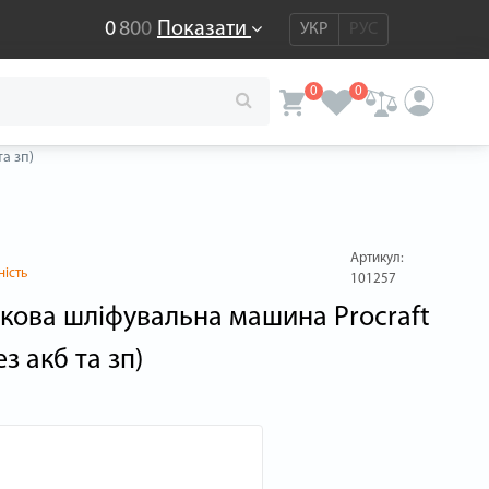
0
8
0
0
Показати
УКР
РУС
0
0
а зп)
Артикул:
ність
101257
кова шліфувальна машина Procraft
ез акб та зп)