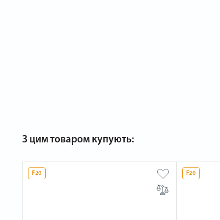
З цим товаром купують:
F20
F20