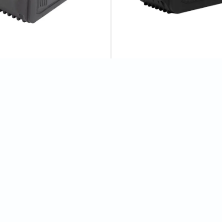
рна батарея Procraft
Акумуляторна батарея Procra
4С 4 Аг Type-C
Battery20/8C 8 Аг Type-C
5
відгуків
4
відгуків
рн
1 980 грн
Відгуки
0
PH20 (без акб та зп)"
Показати всі відгуки