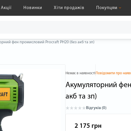
Акції
Новинки
Хіти продажів
Покупцям
рний фен промисловий Procraft PH20 (без акб та зп)
Немає в наявності
Повідомити про наяв
Акумуляторний фен 
акб та зп)
Відгуків (0)
2 175 грн