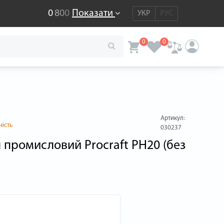
0
8
0
0
Показати
УКР
РУС
0
0
Артикул:
ність
030237
промисловий Procraft PH20 (без