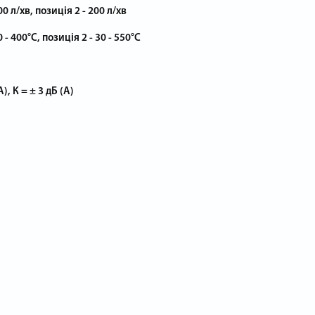
00 л/хв, позиція 2 - 200 л/хв
 - 400°С, позиція 2 - 30 - 550°С
), К = ± 3 дБ (А)