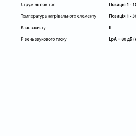
Струмінь повітря
Позиція 1 - 1
Температура нагрівального елементу
Позиція 1 - 30
Клас захисту
III
Рівень звукового тиску
LpA = 80 дБ (А