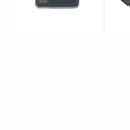
Зарядний пристрій Procraft industrial
Акумулято
C20/4
Battery20/
7
відгуків
855 грн
1 170 г
Характеристики
Завантажити схему "Акумуляторний фен промисловий Procraft 