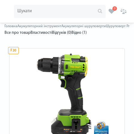
0
Головна
Акумуляторний інструмент
Акумуляторні шуруповерти
Шуруповерт Procraf
Все про товар
Властивості
Відгуків (0)
Відео (1)
F20