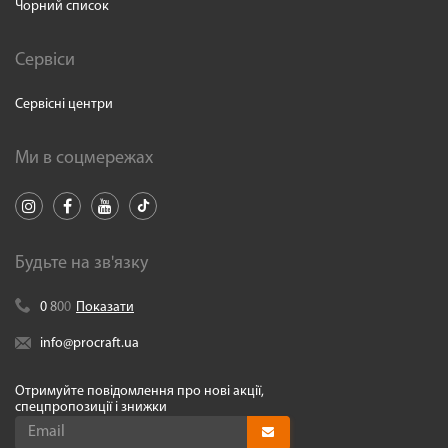
Чорний список
Сервіси
Сервісні центри
Ми в соцмережах
Будьте на зв'язку
0
8
0
0
Показати
info@procraft.ua
Отримуйте повідомлення про нові акції,
спецпропозиції і знижки