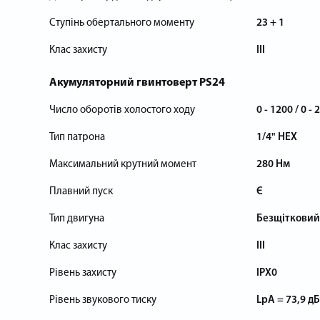
Ступінь обертального моменту
23 + 1
Клас захисту
III
Акумуляторний гвинтоверт PS24
Число оборотів холостого ходу
0 - 1200 / 0 - 
Тип патрона
1/4" HEX
Максимальний крутний момент
280 Нм
Плавний пуск
Є
Тип двигуна
Безщітковий
Клас захисту
III
Рівень захисту
IPX0
Рівень звукового тиску
LpA = 73,9 дБ 