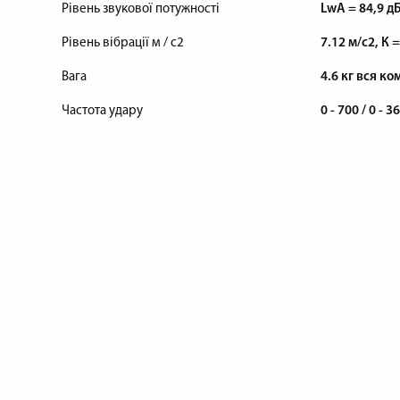
Рівень звукової потужності
LwA = 84,9 дБ 
Рівень вібрації м / с2
7.12 м/с2, К =
Вага
4.6 кг вся к
Частота удару
0 - 700 / 0 - 3