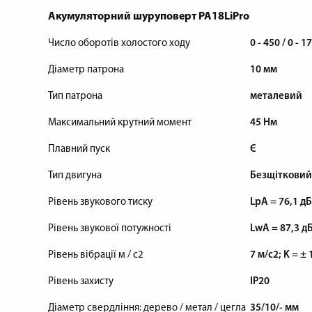
Акумуляторний шуруповерт PA18LiPro
Число оборотів холостого ходу
0 - 450 / 0 - 
Діаметр патрона
10 мм
Тип патрона
металевий
Максимальний крутний момент
45 Нм
Плавний пуск
Є
Тип двигуна
Безщітковий
Рівень звукового тиску
LpA = 76,1 дБ 
Рівень звукової потужності
LwA = 87,3 дБ 
Рівень вібрації м / с2
7 м/с2; K = ± 
Рівень захисту
IP20
Діаметр свердління: дерево / метал / цегла
35/10/- мм