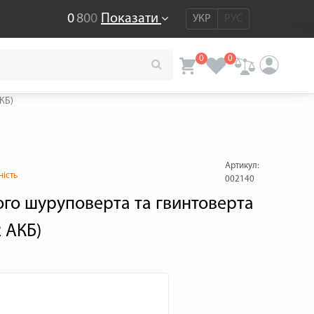
0
8
0
0
Показати
УКР
РУС
0
0
КБ)
Артикул:
ність
002140
ого шуруповерта та гвинтоверта
2 АКБ)