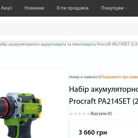
Акції
Новинки
Хіти продажів
Покупцям
абір акумуляторного шуруповерта та гвинтоверта Procraft PA214SET (2 А
Немає в наявності
Повідомити про наяв
Набір акумуляторн
Procraft PA214SET (
Відгуків (0)
3 660 грн