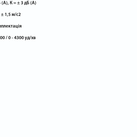
(А), К = ± 3 дБ (А)
 ± 1,5 м/с2
омплектація
600 / 0 - 4300 уд/хв