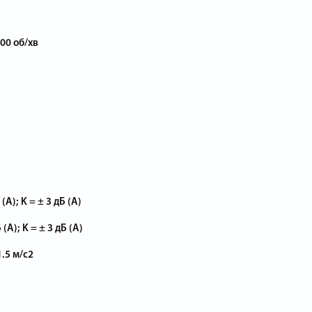
1700 об/хв
(А); K = ± 3 дБ (А)
(А); K = ± 3 дБ (А)
1.5 м/с2