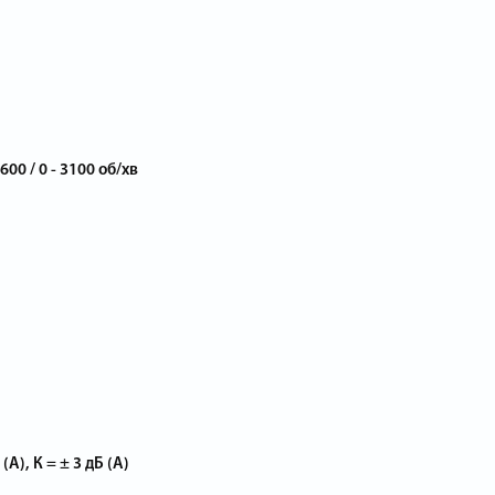
2600 / 0 - 3100 об/хв
(А), К = ± 3 дБ (А)