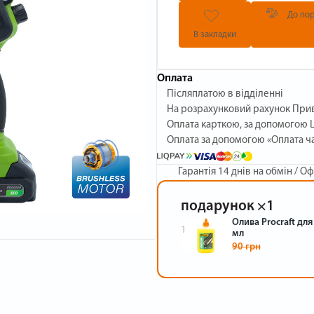
До пор
В закладки
Оплата
Післяплатою в відділенні
На розрахунковий рахунок При
Оплата карткою, за допомогою L
Оплата за допомогою «Оплата ч
Гарантія
14 днів на обмін / Оф
подарунок
×1
Олива Procraft дл
1
мл
90 грн