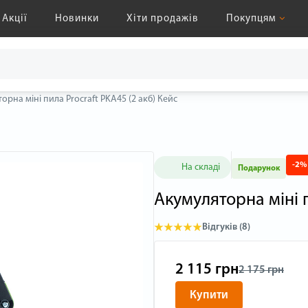
Акції
Новинки
Хіти продажів
Покупцям
орна міні пила Procraft PKA45 (2 акб) Кейс
-2%
На складі
Подарунок
Акумуляторна міні п
Відгуків (8)
2 115 грн
2 175 грн
Купити