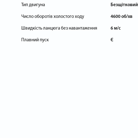
Тип двигуна
Безщітковий
Число оборотів холостого ходу
4600 об/хв
Швидкість ланцюга без навантаження
6 м/с
Плавний пуск
Є