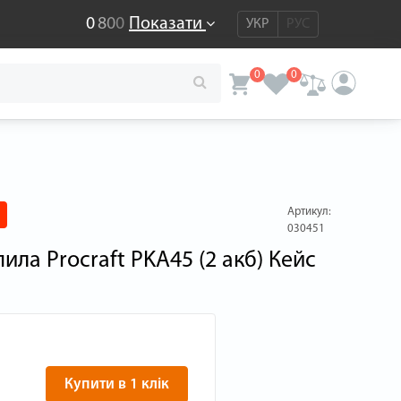
0
8
0
0
Показати
УКР
РУС
0
0
Артикул:
030451
ила Procraft PKA45 (2 акб) Кейс
Купити в 1 клік