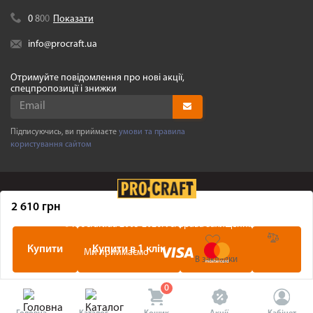
0
8
0
0
Показати
info@procraft.ua
Отримуйте повідомлення про нові акції,
спецпропозиції і знижки
Підписуючись, ви приймаєте
умови та правила
користування сайтом
2 610 грн
©
Procraft.ua
2005-2026. Усі права захищенні
Купити
Купити в 1 клік
Ми приймаємо
В закладки
0