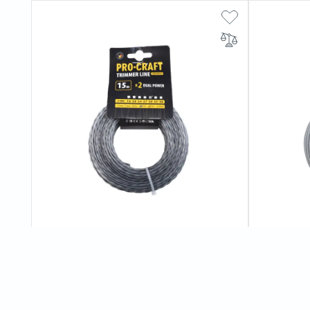
Волосінь з жилою спіраль Procraft 3мм
Волосінь а
15м
15м
0
відгуків