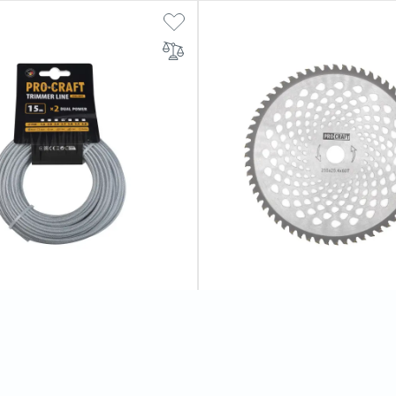
рмована круг Procraft 2.7мм
Ніж 60Т победит Procraft D25
0
відгуків
0
відгуків