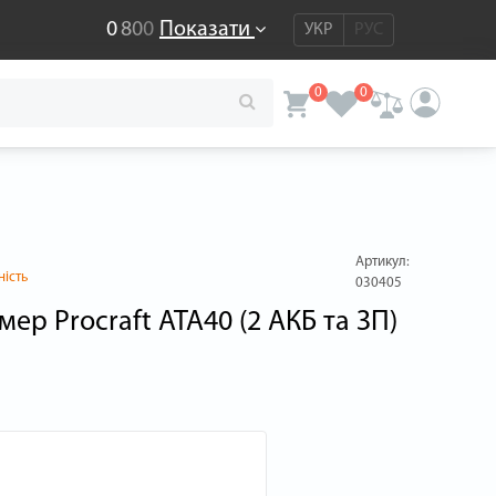
0
8
0
0
Показати
УКР
РУС
0
0
Артикул:
ність
030405
ер Procraft ATA40 (2 АКБ та ЗП)