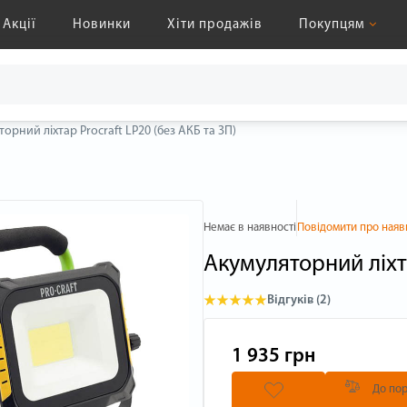
Акції
Новинки
Хіти продажів
Покупцям
орний ліхтар Procraft LP20 (без АКБ та ЗП)
Немає в наявності
Повідомити про наяв
Акумуляторний ліхта
Відгуків (2)
1 935 грн
До пор