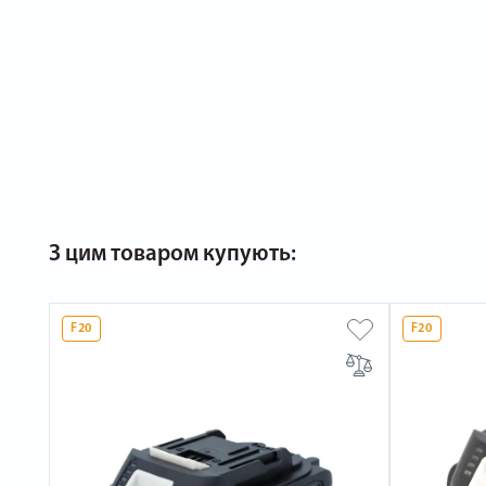
З цим товаром купують:
F20
F20