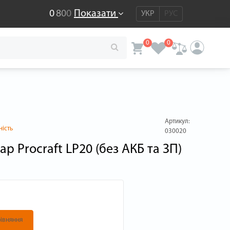
0
8
0
0
Показати
УКР
РУС
0
0
Артикул:
ність
030020
р Procraft LP20 (без АКБ та ЗП)
івняння