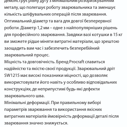
демонструє рівну дугу з мінімальним розбризкуванням
металу, що полегшує роботу зварювальника та зменшує
кількість шліфувальних операцій після зварювання.
Оптимальний діаметр та вага для довгої безперервної
роботи. Діаметр 1,2 мм – одне з найпопулярніших рішень
для професійного зварювання. Завдяки вазі котушки в 15 кг
ви зможете рідше міняти витратні матеріали, що зрештою
заощадить вам час і забезпечить безперебійний
зварювальний процес.
Міцність та довговічність. Бренд Procraft славиться
надійністю та якістю своєї продукції. Зварювальний дріт
SW1215 має високі показники міцності, що дозволяє
використовувати його навіть у особливо відповідальних
конструкціях, де неприпустимі будь-які дефекти
зварювального шва.
Мінімальні деформації. При правильному виборі
параметрів зварювання та використання якісних
витратних матеріалів ймовірність деформації деталі після
зварювання значно знижується.