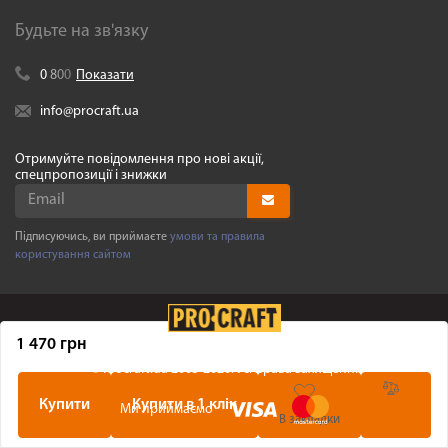
Будьте на зв'язку
0
8
0
0
Показати
info@procraft.ua
Отримуйте повідомлення про нові акції,
спецпропозиції і знижки
Підписуючись, ви приймаєте
умови та правила
користування сайтом
1 470 грн
©
Procraft.ua
2005-2026. Усі права захищенні
Купити
Купити в 1 клік
Ми приймаємо
В закладки