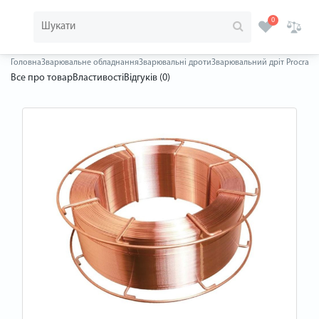
0
Головна
Зварювальне обладнання
Зварювальні дроти
Зварювальний дріт Procraft 
Все про товар
Властивості
Відгуків (0)