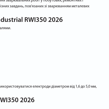
ння зварювальних робіт у побутових, ремонтних і
ізних завдань, пов'язаних зі зварюванням металевих
dustrial RWI350 2026
алями.
використовуватися електроди діаметром від 1,6 до 5,0 мм,
RWI350 2026