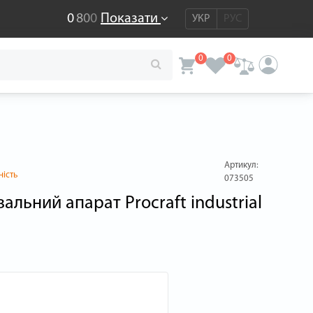
0
8
0
0
Показати
УКР
РУС
0
0
Артикул:
ність
073505
льний апарат Procraft industrial