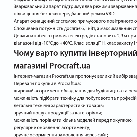
Зварювальний апарат підтримує два режими зварювання — 
підвищення безпеки передбачений режим VRD.
Апарат оснащений системою примусового повітряного охоло
Споживана потужність досягає 6,1 кВт, а максимальний с
Довжина кабелю тримача електродів становить 2,9 м при п
діапазоні від -10°С до +40°С. Клас ізоляції H, клас захист
Чому варто купити інверторний 
магазині Procraft.ua
Інтернет-магазин Procraft.ua пропонує великий вибір зв
Переваги покупки в Procraft.ua:
широкий асортимент обладнання для будівництва та рем
можливість підібрати техніку для побутового та професі
детальні технічні характеристики товарів;
зручний пошук продукції за категоріями;
можливість порівняти кілька моделей перед покупкою;
регулярне оновлення асортименту;
зручне оформлення замовлення через сайт;