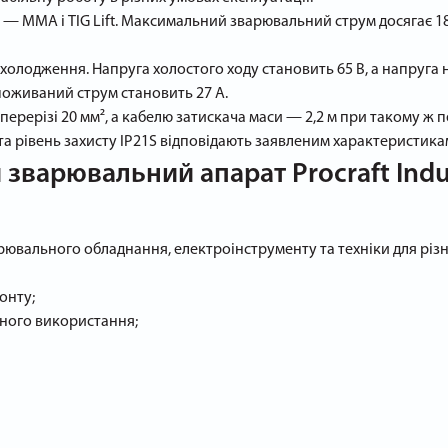
MMA і TIG Lift. Максимальний зварювальний струм досягає 180 
дження. Напруга холостого ходу становить 65 В, а напруга на ду
поживаний струм становить 27 А.
ерерізі 20 мм², а кабелю затискача маси — 2,2 м при такому ж п
у I та рівень захисту IP21S відповідають заявленим характеристика
зварювальний апарат Procraft Indus
арювального обладнання, електроінструменту та техніки для різ
онту;
йного використання;