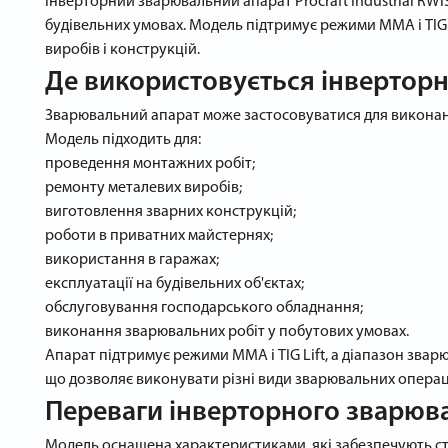
Інверторний зварювальний апарат Procraft Industrial RWI
будівельних умовах. Модель підтримує режими MMA і TIG 
виробів і конструкцій.
Де використовується інверторни
Зварювальний апарат може застосовуватися для виконанн
Модель підходить для:
проведення монтажних робіт;
ремонту металевих виробів;
виготовлення зварних конструкцій;
роботи в приватних майстернях;
використання в гаражах;
експлуатації на будівельних об'єктах;
обслуговування господарського обладнання;
виконання зварювальних робіт у побутових умовах.
Апарат підтримує режими MMA і TIG Lift, а діапазон звар
що дозволяє виконувати різні види зварювальних операц
Переваги інверторного зварювал
Модель оснащена характеристиками, які забезпечують ста