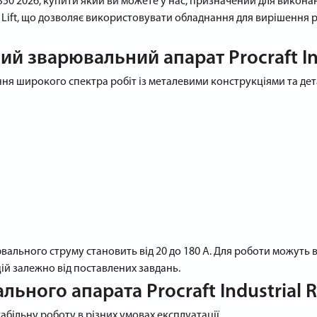
350 2026, купити який ви можете у нас, призначений для викона
Lift, що дозволяє використовувати обладнання для вирішення р
й зварювальний апарат Procraft In
я широкого спектра робіт із металевими конструкціями та дет
ювального струму становить від 20 до 180 А. Для роботи можуть 
ій залежно від поставлених завдань.
ьного апарата Procraft Industrial 
більну роботу в різних умовах експлуатації.