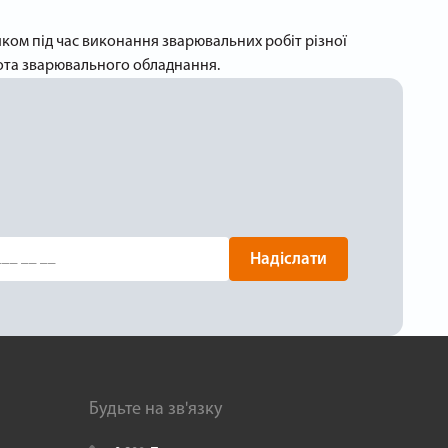
иком під час виконання зварювальних робіт різної
обота зварювального обладнання.
Надіслати
Будьте на зв'язку