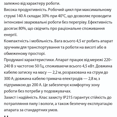
залежно від характеру роботи.
Висока продуктивність. Робочий цикл при максимальному
струмі 140 А складає 30% при 40°C, що дозволяє проводити
інтенсивні зварювальні роботи без перегріву. Ефективність
досягає 80%, що свідчить про раціональне споживання
енергії.
Компактність і мобільність. Вага всього 4,5 кг робить апарат
зручним для транспортування та роботи на висоті або в
обмеженому просторі.
Продумані характеристики. Апарат працює від мережі 220–
240 В з частотою 50 Гц, споживаючи всього 4,5 кВт. Довжина
кабелю затиску на масу — 2,2 м, розрахована на струм до
300 А; довжина кабелю тримача електродів — 2,8 м, з
підтримкою до 200 А. Це забезпечує комфортну зону
роботи без потреби у подовжувачах.
Захист і надійність. Клас захисту IP21S гарантує стійкість до
потрапляння пилу і вологи, а також безпечну експлуатацію
апарата за стандартних умов.