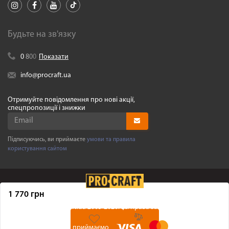
Будьте на зв'язку
0
8
0
0
Показати
info@procraft.ua
Отримуйте повідомлення про нові акції,
спецпропозиції і знижки
Підписуючись, ви приймаєте
умови та правила
користування сайтом
1 770 грн
©
Procraft.ua
2005-2026. Усі права захищенні
Ми приймаємо