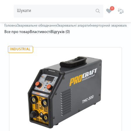
0
Головна
Зварювальне обладнання
Зварювальні апарати
Інверторний зварювальний
Все про товар
Властивості
Відгуків (0)
INDUSTRIAL