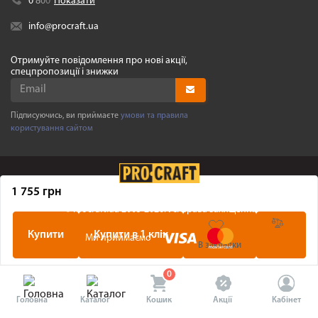
0
8
0
0
Показати
info@procraft.ua
Отримуйте повідомлення про нові акції,
спецпропозиції і знижки
Підписуючись, ви приймаєте
умови та правила
користування сайтом
1 755 грн
©
Procraft.ua
2005-2026. Усі права захищенні
Купити
Купити в 1 клік
Ми приймаємо
В закладки
0
Головна
Каталог
Кошик
Акції
Кабінет