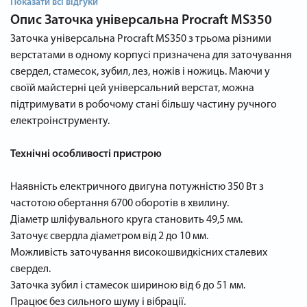
Показати всі відгуки
Опис
Заточка універсальна Procraft MS350
Заточка універсальна Procraft MS350 з трьома різними
верстатами в одному корпусі призначена для заточування
свердел, стамесок, зубил, лез, ножів і ножиць. Маючи у
своїй майстерні цей універсальний верстат, можна
підтримувати в робочому стані більшу частину ручного
електроінструменту.
Технічні особливості пристрою
Наявність електричного двигуна потужністю 350 Вт з
частотою обертання 6700 оборотів в хвилину.
Діаметр шліфувального круга становить 49,5 мм.
Заточує свердла діаметром від 2 до 10 мм.
Можливість заточування високошвидкісних сталевих
свердел.
Заточка зубил і стамесок шириною від 6 до 51 мм.
Працює без сильного шуму і вібрації.