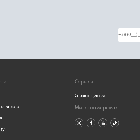
ога
Сервіси
Сервісні центри
 та оплата
Ми в соцмережах
я
йту