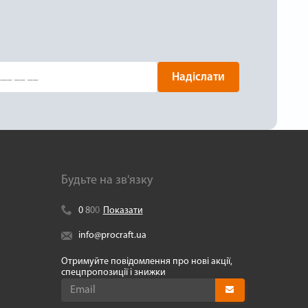
Надіслати
Будьте на зв'язку
0
8
0
0
Показати
info@procraft.ua
Отримуйте повідомлення про нові акції,
спецпропозиції і знижки