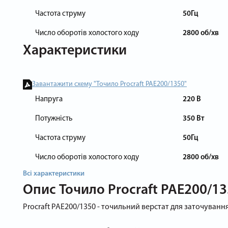
Частота струму
50Гц
Число оборотів холостого ходу
2800 об/хв
Характеристики
Завантажити схему "Точило Procraft PAE200/1350"
Напруга
220 В
Потужність
350 Вт
Частота струму
50Гц
Число оборотів холостого ходу
2800 об/хв
Всі характеристики
Опис
Точило Procraft PAE200/1
Procraft PAE200/1350 - точильний верстат для заточуван