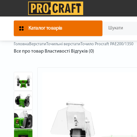
Каталог товарів
Головна
Верстати
Точильні верстати
Точило Procraft PAE200/1350
Все про товар
Властивості
Відгуків (0)