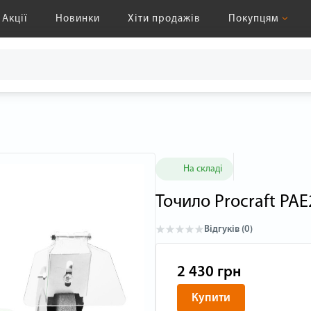
Акції
Новинки
Хіти продажів
Покупцям
На складі
Точило Procraft PA
Відгуків (0)
2 430 грн
Купити