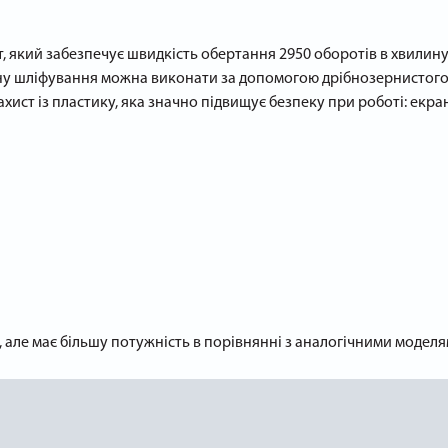
який забезпечує швидкість обертання 2950 оборотів в хвилину. 
чну шліфування можна виконати за допомогою дрібнозернистого
хист із пластику, яка значно підвищує безпеку при роботі: екра
але має більшу потужність в порівнянні з аналогічними моделям