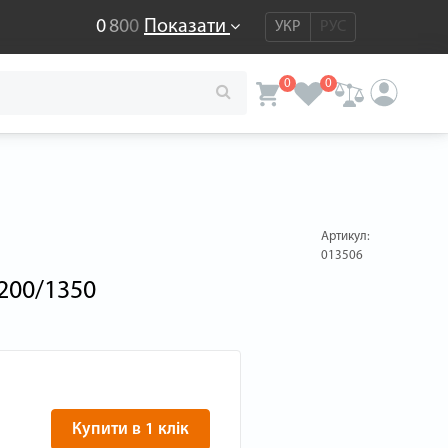
0
8
0
0
Показати
УКР
РУС
0
0
Артикул:
013506
E200/1350
Купити в 1 клік