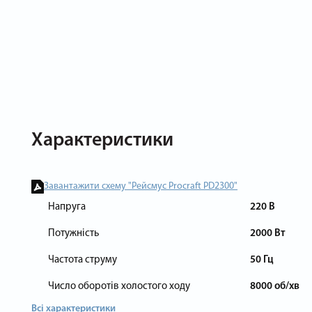
Характеристики
Завантажити схему "Рейсмус Procraft PD2300"
Напруга
220 В
Потужність
2000 Вт
Частота струму
50 Гц
Число оборотів холостого ходу
8000 об/хв
Всі характеристики