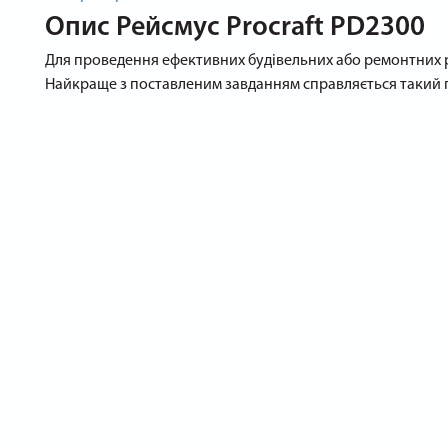
Опис
Рейсмус Procraft PD2300
Для проведення ефективних будівельних або ремонтних р
Найкраще з поставленим завданням справляється такий пр
Що це за інструмент і для чого використовується?
Рейсмус - прилад, який здатний підігнати заготовку під 
два міцних і гострих ріжучих ножа, приховані в компактно
Потужний двигун 2000 Вт забезпечує:
високий рівень продуктивності;
стабільну швидкість обертання ножів на рівні 8000 об / хв
Ідеально підійде для домашнього використання на дачі, в
невеликої ваги (всього 27 кг) і мінімальних розмірів, інс
Як придбати рейсмус Procraft PD2300?
Для замовлення звертайтесь до наших консультантів, які 