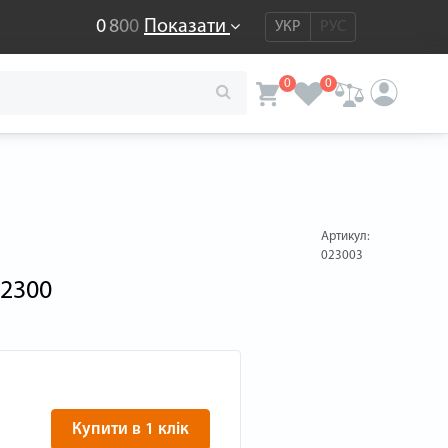
0
8
0
0
Показати
УКР
РУС
0
0
Артикул:
023003
D2300
Купити в 1 клік