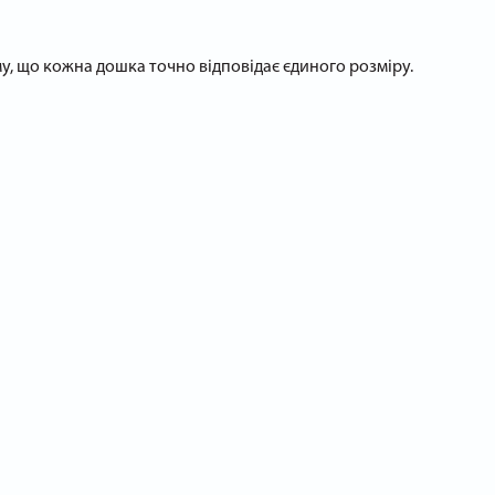
у, що кожна дошка точно відповідає єдиного розміру.
ня зайвого матеріалу. За зняття надлишку відповідають
 від централізованої електромережі 220 В. За рахунок
формлять заявку на покупку. Ми реалізуємо інструмент