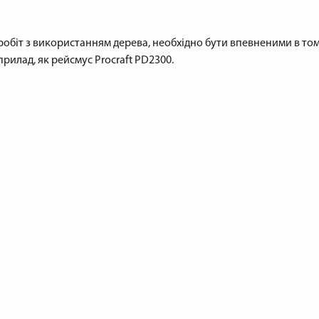
обіт з використанням дерева, необхідно бути впевненими в том
илад, як рейсмус Procraft PD2300.
задані параметри. Виконується це завдання методом вистругуван
му верстаті.
.
 заміському будинку, на невеликому будівельній ділянці. Працює
трумент легко транспортувати.
розкажуть про особливості обраної моделі, уточнять деталі і о