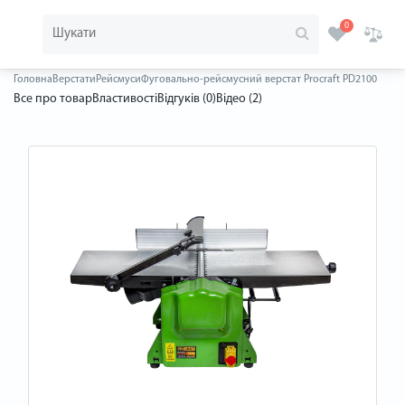
0
Головна
Верстати
Рейсмуси
Фуговально-рейсмусний верстат Procraft PD2100
Все про товар
Властивості
Відгуків (0)
Відео (2)