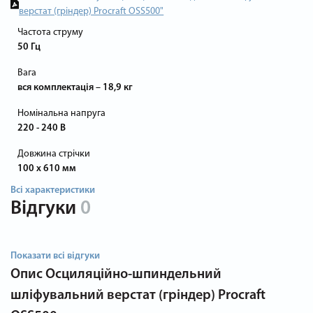
верстат (гріндер) Procraft OSS500"
Частота струму
50 Гц
Вага
вся комплектація – 18,9 кг
Номінальна напруга
220 - 240 В
Довжина стрічки
100 х 610 мм
Всі характеристики
Відгуки
0
Показати всі відгуки
Опис
Осциляційно-шпиндельний
шліфувальний верстат (гріндер) Procraft