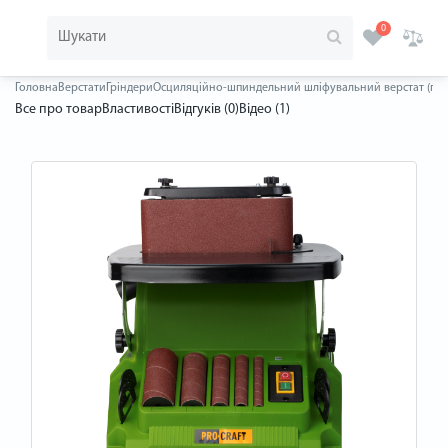
0
Головна
Верстати
Гріндери
Осциляційно-шпиндельний шліфувальний верстат (грін
Все про товар
Властивості
Відгуків (0)
Відео (1)