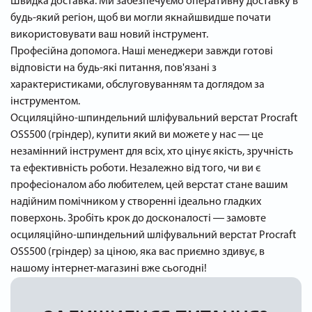
Швидка доставка. Ми забезпечуємо оперативну доставку в
будь-який регіон, щоб ви могли якнайшвидше почати
використовувати ваш новий інструмент.
Професійна допомога. Наші менеджери завжди готові
відповісти на будь-які питання, пов'язані з
характеристиками, обслуговуванням та доглядом за
інструментом.
Осциляційно-шпиндельний шліфувальний верстат Procraft
OSS500 (гріндер), купити який ви можете у нас ― це
незамінний інструмент для всіх, хто цінує якість, зручність
та ефективність роботи. Незалежно від того, чи ви є
професіоналом або любителем, цей верстат стане вашим
надійним помічником у створенні ідеально гладких
поверхонь. Зробіть крок до досконалості ― замовте
осциляційно-шпиндельний шліфувальний верстат Procraft
OSS500 (гріндер) за ціною, яка вас приємно здивує, в
нашому інтернет-магазині вже сьогодні!