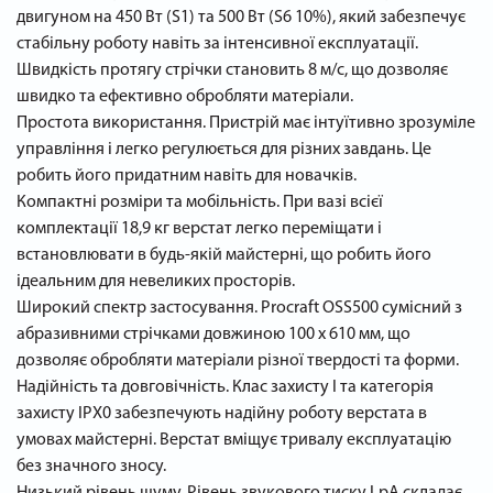
двигуном на 450 Вт (S1) та 500 Вт (S6 10%), який забезпечує
стабільну роботу навіть за інтенсивної експлуатації.
Швидкість протягу стрічки становить 8 м/с, що дозволяє
швидко та ефективно обробляти матеріали.
Простота використання. Пристрій має інтуїтивно зрозуміле
управління і легко регулюється для різних завдань. Це
робить його придатним навіть для новачків.
Компактні розміри та мобільність. При вазі всієї
комплектації 18,9 кг верстат легко переміщати і
встановлювати в будь-якій майстерні, що робить його
ідеальним для невеликих просторів.
Широкий спектр застосування. Procraft OSS500 сумісний з
абразивними стрічками довжиною 100 х 610 мм, що
дозволяє обробляти матеріали різної твердості та форми.
Надійність та довговічність. Клас захисту I та категорія
захисту IPX0 забезпечують надійну роботу верстата в
умовах майстерні. Верстат вміщує тривалу експлуатацію
без значного зносу.
Низький рівень шуму. Рівень звукового тиску LpA складає