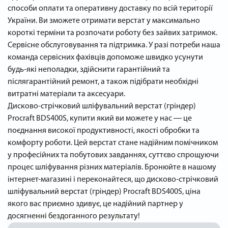
способи оплати та оперативну доставку по всій території
України. Ви зможете отримати верстат у максимально
короткі терміни та розпочати роботу без зайвих затримок.
Сервісне обслуговування та підтримка. У разі потреби наша
команда сервісних фахівців допоможе швидко усунути
будь-які неполадки, здійснити гарантійний та
післягарантійний ремонт, а також підібрати необхідні
витратні матеріали та аксесуари.
Дисково-стрічковий шліфувальний верстат (гріндер)
Procraft BDS400S, купити який ви можете у нас ― це
поєднання високої продуктивності, якості обробки та
комфорту роботи. Цей верстат стане надійним помічником
у професійних та побутових завданнях, суттєво спрощуючи
процес шліфування різних матеріалів. Бронюйте в нашому
інтернет-магазині і переконайтеся, що дисково-стрічковий
шліфувальний верстат (гріндер) Procraft BDS400S, ціна
якого вас приємно здивує, це надійний партнер у
досягненні бездоганного результату!