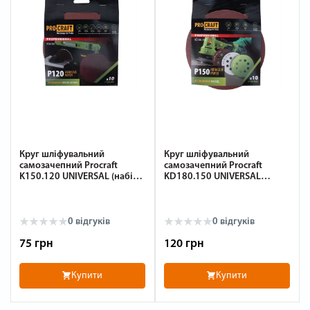
Круг шліфувальний
Круг шліфувальний
самозачепний Procraft
самозачепний Procraft
K150.120 UNIVERSAL (набір
KD180.150 UNIVERSAL
10 шт.)
(набір 10 шт.) 8 отв.
0
відгуків
0
відгуків
75 грн
120 грн
Купити
Купити