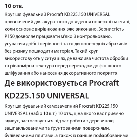
10 отв.
Круг шліфувальний Procraft KD225.150 UNIVERSAL
призначений для акуратного доведення поверхні на етапі,
коли основне вирівнювання вже виконано. Зернистість
P150 дозволяє працювати м’яко й контрольовано,
усуваючи дрібні нерівності та сліди попередніх абразивів
без ризику пошкодити матеріал. Такий круг
використовують у ситуаціях, де важлива чистота обробки
та рівномірна текстура перед переходом до фінішного
шліфування або нанесення декоративного покриття.
Де використовується Procraft
KD225.150 UNIVERSAL
Круг шліфувальний самозачепний Procraft KD225.150
UNIVERSAL (набір 10 шт.) 10 отв., ціна якого вас приємно
здивує, застосовується під час роботи з деревиною,
зашпакльованими та ґрунтованими поверхнями,
будівельними плитами, а також із раніше пофарбованими