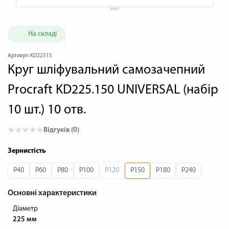
На складі
Артикул:
KD22515
Круг шліфувальний самозачепний
Procraft KD225.150 UNIVERSAL (набір
10 шт.) 10 отв.
Відгуків (0)
Зернистість
P40
P60
P80
P100
P120
P150
P180
P240
Основні характеристики
Діаметр
225 мм