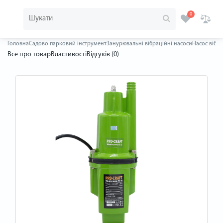
0
Головна
Садово парковий інструмент
Занурювальні вібраційні насоси
Насос вібра
Все про товар
Властивості
Відгуків (0)