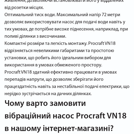
живлення, дозволяючи встановлювати його у віддалених
від розетки місцях.
Оптимальний тиск води. Максимальний напір 72 метри
дозволяє використовувати насос для подачі води навіть у
тих умовах, де потрібне високе піднесення, наприклад, при
поливі ділянки з височинами.
Компактні розміри та легкість монтажу. Procraft VN18
відрізняється невеликими габаритами та простотою
установки, що робить його ідеальним вибором для
використання в умовах обмеженого простору.
Procraft VN18 здатний ефективно працювати в умовах
перепадів напруги, що дозволяє зберігати його
працездатність навіть за нестабільної подачі електрики, що
нерідко зустрічається на дачних ділянках.
Чому варто замовити
вібраційний насос Procraft VN18
в нашому інтернет-магазині?