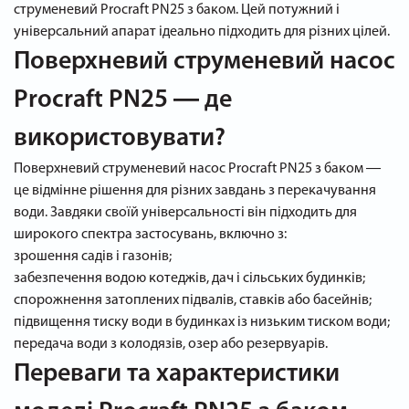
струменевий Procraft PN25 з баком. Цей потужний і
універсальний апарат ідеально підходить для різних цілей.
Поверхневий струменевий насос
Procraft PN25 ― де
використовувати?
Поверхневий струменевий насос Procraft PN25 з баком ―
це відмінне рішення для різних завдань з перекачування
води. Завдяки своїй універсальності він підходить для
широкого спектра застосувань, включно з:
зрошення садів і газонів;
забезпечення водою котеджів, дач і сільських будинків;
спорожнення затоплених підвалів, ставків або басейнів;
підвищення тиску води в будинках із низьким тиском води;
передача води з колодязів, озер або резервуарів.
Переваги та характеристики