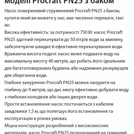
моделі Procraft PN25 з баком
Насос поверхневий струменевий Procraft PN25 з баком,
купити який ви можете у нас, має численні переваги, такі
як:
Висока ефективність: за потужності 750 Вт насос Procraft
PN25 здатний перекачувати до 50 літрів води за хвилину,
забезпечуючи швидке й ефективне перекачування води.
Вражаюча висота подачі: насос може подавати воду на
максимальну висоту 40 метрів, що робить його ідеальним
для багатоповерхових будівель або надземних резервуарів
для зберігання води.
Глибоке занурення: Procraft PN25 можна занурити на
глибину до 9 метрів, що дає змогу ефективно добувати воду
з глибоких колодязів або інших джерел води.
Просте встановлення: насос постачається з кабелем
завдовжки 1,5 м, що полегшує його встановлення та
експлуатацію в різних умовах.
Міцна конструкція: розроблений з високоякісних
матеріалів, насос Procraft PN25 розрахований на тривалий