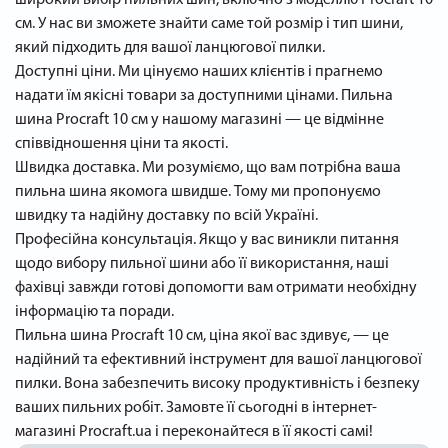
см. У нас ви зможете знайти саме той розмір і тип шини,
який підходить для вашої ланцюгової пилки.
Доступні ціни. Ми цінуємо наших клієнтів і прагнемо
надати їм якісні товари за доступними цінами. Пильна
шина Procraft 10 см у нашому магазині — це відмінне
співвідношення ціни та якості.
Швидка доставка. Ми розуміємо, що вам потрібна ваша
пильна шина якомога швидше. Тому ми пропонуємо
швидку та надійну доставку по всій Україні.
Професійна консультація. Якщо у вас виникли питання
щодо вибору пильної шини або її використання, наші
фахівці завжди готові допомогти вам отримати необхідну
інформацію та поради.
Пильна шина Procraft 10 см, ціна якої вас здивує, — це
надійний та ефективний інструмент для вашої ланцюгової
пилки. Вона забезпечить високу продуктивність і безпеку
ваших пильних робіт. Замовте її сьогодні в інтернет-
магазині Procraft.ua і переконайтеся в її якості самі!