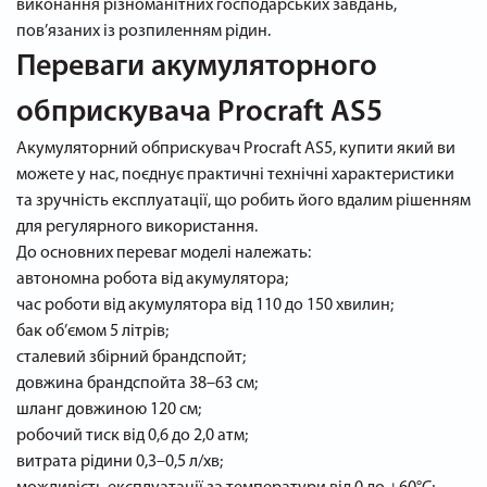
виконання різноманітних господарських завдань,
пов’язаних із розпиленням рідин.
Переваги акумуляторного
обприскувача Procraft AS5
Акумуляторний обприскувач Procraft AS5, купити який ви
можете у нас, поєднує практичні технічні характеристики
та зручність експлуатації, що робить його вдалим рішенням
для регулярного використання.
До основних переваг моделі належать:
автономна робота від акумулятора;
час роботи від акумулятора від 110 до 150 хвилин;
бак об’ємом 5 літрів;
сталевий збірний брандспойт;
довжина брандспойта 38–63 см;
шланг довжиною 120 см;
робочий тиск від 0,6 до 2,0 атм;
витрата рідини 0,3–0,5 л/хв;