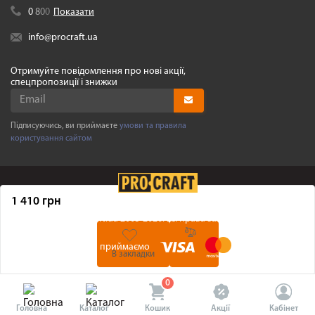
0
8
0
0
Показати
info@procraft.ua
Отримуйте повідомлення про нові акції,
спецпропозиції і знижки
Підписуючись, ви приймаєте
умови та правила
користування сайтом
1 410 грн
©
Procraft.ua
2005-2026. Усі права захищенні
Ми приймаємо
В закладки
0
Головна
Каталог
Кошик
Акції
Кабінет