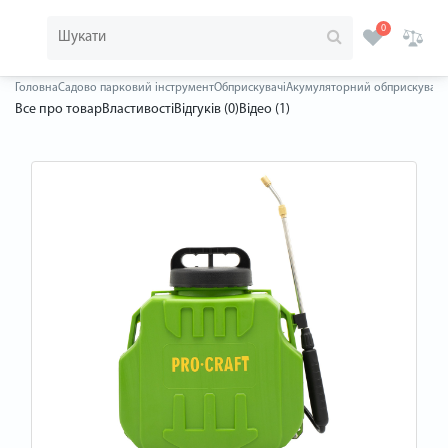
0
Головна
Садово парковий інструмент
Обприскувачі
Акумуляторний обприскувач P
Все про товар
Властивості
Відгуків (0)
Відео (1)