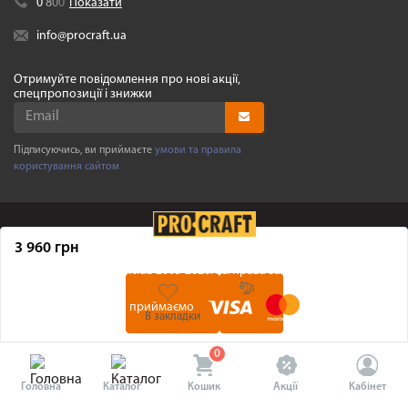
0
8
0
0
Показати
info@procraft.ua
Отримуйте повідомлення про нові акції,
спецпропозиції і знижки
Підписуючись, ви приймаєте
умови та правила
користування сайтом
3 960 грн
©
Procraft.ua
2005-2026. Усі права захищенні
Ми приймаємо
В закладки
0
Головна
Каталог
Кошик
Акції
Кабінет