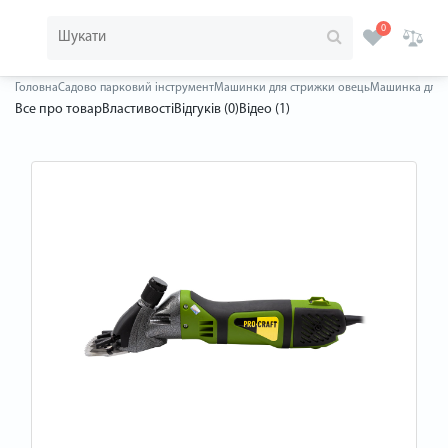
0
Головна
Садово парковий інструмент
Машинки для стрижки овець
Машинка для с
Все про товар
Властивості
Відгуків (0)
Відео (1)