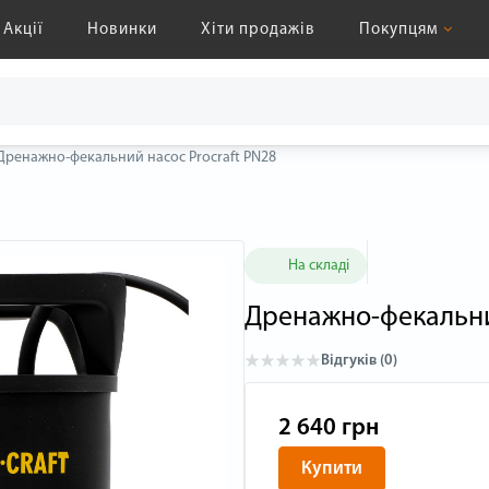
Акції
Новинки
Хіти продажів
Покупцям
Дренажно-фекальний насос Procraft PN28
На складі
Дренажно-фекальни
Відгуків (0)
2 640 грн
Купити