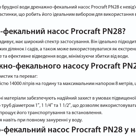
я брудної води дренажно-фекальний насос Procraft PN28 є невід
частинки, що робить його ідеальним вибором для використання в
фекальний насос Procraft PN28?
дивує, має широкий спектр застосування. Він ідеально підходить
ких ділянок і садів, а також може використовуватися як екстрен
 та ефективне відведення води, мінімізуючи збитки від води.
жно-фекального насосу Procraft PN
истик та переваг:
стю 14000 літрів на годину та максимальним напором 8 метрів,
існі матеріали забезпечують надійний захист в умовах підвищено
руб діаметром 1″, 1 1/4″ та 1 1/2″, що дозволяє використовувати
о спрощує його транспортування та встановлення.
я навіть при повному зануренні у воду.
фекальний насос Procraft PN28 у н