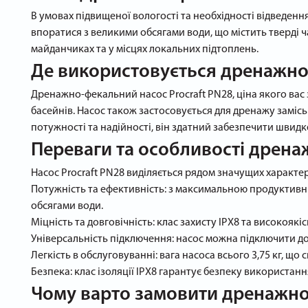
В умовах підвищеної вологості та необхідності відведенн
впоратися з великими обсягами води, що містить тверді 
майданчиках та у місцях локальних підтоплень.
Де використовується дренажно-
Дренажно-фекальний насос Procraft PN28, ціна якого вас з
басейнів. Насос також застосовується для дренажу замісь
потужності та надійності, він здатний забезпечити швидке
Переваги та особливості дрена
Насос Procraft PN28 виділяється рядом значущих характер
Потужність та ефективність: з максимальною продуктивні
обсягами води.
Міцність та довговічність: клас захисту IPX8 та високояк
Універсальність підключення: насос можна підключити до т
Легкість в обслуговуванні: вага насоса всього 3,75 кг, щ
Безпека: клас ізоляції IPX8 гарантує безпеку використанн
Чому варто замовити дренажно-