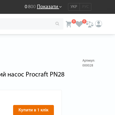
0
8
0
0
Показати
УКР
РУС
0
0
Артикул:
000028
й насос Procraft PN28
Купити в 1 клік