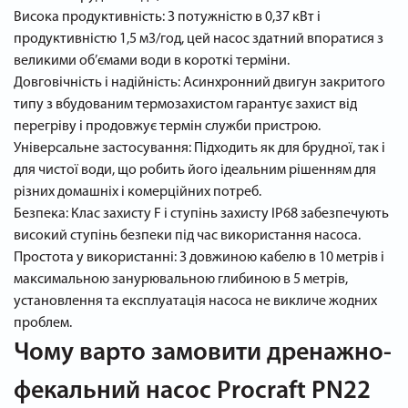
Висока продуктивність: З потужністю в 0,37 кВт і
продуктивністю 1,5 м3/год, цей насос здатний впоратися з
великими об’ємами води в короткі терміни.
Довговічність і надійність: Асинхронний двигун закритого
типу з вбудованим термозахистом гарантує захист від
перегріву і продовжує термін служби пристрою.
Універсальне застосування: Підходить як для брудної, так і
для чистої води, що робить його ідеальним рішенням для
різних домашніх і комерційних потреб.
Безпека: Клас захисту F і ступінь захисту IP68 забезпечують
високий ступінь безпеки під час використання насоса.
Простота у використанні: З довжиною кабелю в 10 метрів і
максимальною занурювальною глибиною в 5 метрів,
установлення та експлуатація насоса не викличе жодних
проблем.
Чому варто замовити дренажно-
фекальний насос Procraft PN22