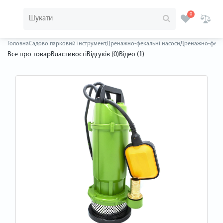
0
Головна
Садово парковий інструмент
Дренажно-фекальні насоси
Дренажно-фекаль
Все про товар
Властивості
Відгуків (0)
Відео (1)