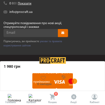
0
8
0
0
Показати
info@procraft.ua
Отримуйте повідомлення про нові акції,
спецпропозиції і знижки
Підписуючись, ви приймаєте
умови та правила
користування сайтом
1 980 грн
©
Procraft.ua
2005-2026. Усі права захищенні
Ми приймаємо
В закладки
0
Головна
Каталог
Кошик
Акції
Кабінет