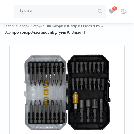
0
Головна
Набори інструментів
Набори біт
Набір біт Procraft BS37
Все про товар
Властивості
Відгуків (0)
Відео (1)