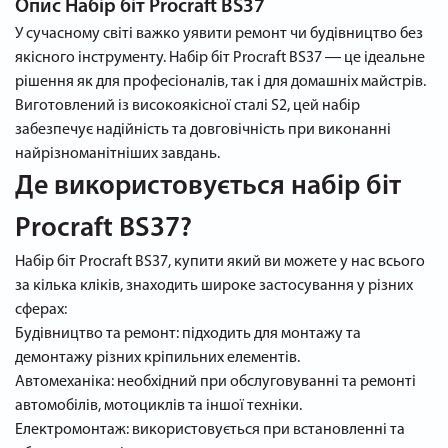
Опис
Набір біт Procraft BS37
У сучасному світі важко уявити ремонт чи будівництво без
якісного інструменту. Набір біт Procraft BS37 ― це ідеальне
рішення як для професіоналів, так і для домашніх майстрів.
Виготовлений із високоякісної сталі S2, цей набір
забезпечує надійність та довговічність при виконанні
найрізноманітніших завдань.
Де використовується набір біт
Procraft BS37?
Набір біт Procraft BS37, купити який ви можете у нас всього
за кілька кліків, знаходить широке застосування у різних
сферах:
Будівництво та ремонт: підходить для монтажу та
демонтажу різних кріпильних елементів.
Автомеханіка: необхідний при обслуговуванні та ремонті
автомобілів, мотоциклів та іншої техніки.
Електромонтаж: використовується при встановленні та