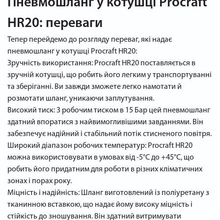
Пневмошланг у котушці Procraft
HR20: переваги
Тепер перейдемо до розгляду переваг, які надає
пневмошланг у котушці Procraft HR20:
Зручність використання: Procraft HR20 поставляється в
зручній котушці, що робить його легким у транспортуванні
та зберіганні. Ви завжди зможете легко намотати й
розмотати шланг, уникаючи заплутування.
Високий тиск: З робочим тиском в 15 Бар цей пневмошланг
здатний впоратися з найвимогливішими завданнями. Він
забезпечує надійний і стабільний потік стисненого повітря.
Широкий діапазон робочих температур: Procraft HR20
можна використовувати в умовах від -5°C до +45°C, що
робить його придатним для роботи в різних кліматичних
зонах і порах року.
Міцність і надійність: Шланг виготовлений із поліуретану з
тканинною вставкою, що надає йому високу міцність і
стійкість до зношування. Він здатний витримувати