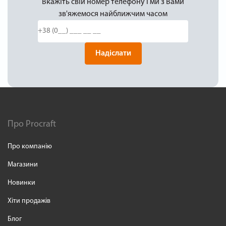
Вкажіть свій номер телефону і ми з Вами
зв'яжемося найближчим часом
Надіслати
Про Procraft
Про компанію
Магазини
Новинки
Хіти продажів
Блог