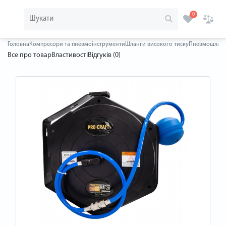
0
Головна
Компресори та пневмоінструменти
Шланги високого тиску
Пневмошланг 
Все про товар
Властивості
Відгуків (0)