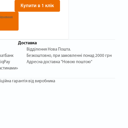
Купити в 1 клік
івняння
Доставка
Відділення Нова Пошта.
ватБанк
Безкоштовно, при замовленні понад 2000 грн
iqPay
Адресна доставка "Новою поштою"
астинами»
іційна гарантія від виробника