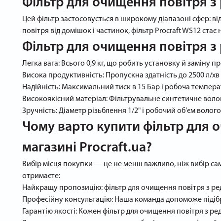
Фільтр для очищення повітря з
Цей фільтр застосовується в широкому діапазоні сфер: ві
повітря від домішок і частинок, фільтр Procraft WS12 ста
Фільтр для очищення повітря з 
Легка вага: Всього 0,9 кг, що робить установку й заміну 
Висока продуктивність: Пропускна здатність до 2500 л/х
Надійність: Максимальний тиск в 15 Бар і робоча температ
Високоякісний матеріал: Фільтрувальне синтетичне волокн
Зручність: Діаметр різьблення 1/2" і робочий об’єм волог
Чому варто купити фільтр для о
магазині Procraft.ua?
Вибір місця покупки — це не менш важливо, ніж вибір сам
отримаєте:
Найкращу пропозицію: фільтр для очищення повітря з реду
Професійну консультацію: Наша команда допоможе підібр
Гарантію якості: Кожен фільтр для очищення повітря з р