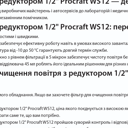
 редуктором 1/2" Procraft WS12 — д
д виробничих майстерень і автосервісів до лабораторій і медичн
є незамінним помічником.
редуктором 1/2" Procraft WS12: пер
простими і швидкими.
в забезпечує ефективну роботу навіть в умовах високого завант
ура від -10 до 50 °C гарантують довгий термін служби.
о з рівнем фільтрації в 5 мікрон забезпечує чистоту повітря б
овідділювача 45 мл роблять його ідеальним рішенням для різних 
чищення повітря з редуктором 1/2" 
ого обладнання. Якщо ви захочете фільтр для очищення повітря з 
ктором 1/2" Procraft WS12, ціна якого поєднується з високою як
ати саме те, що вам потрібно.
едуктором 1/2" Procraft WS12 пройшов суворий контроль і відпо