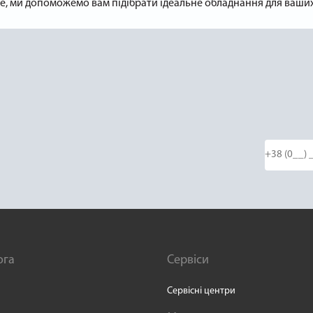
, ми допоможемо вам підібрати ідеальне обладнання для ваших ц
ога
Сервіси
Сервісні центри