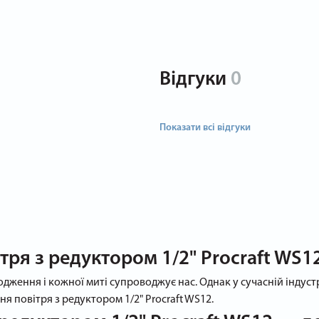
Відгуки
0
Показати всі відгуки
тря з редуктором 1/2" Procraft WS1
дження і кожної миті супроводжує нас. Однак у сучасній індустр
я повітря з редуктором 1/2" Procraft WS12.