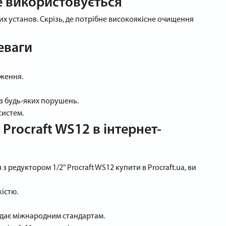
е використовується
их установ. Скрізь, де потрібне високоякісне очищення
еваги
аження.
ез будь-яких порушень.
систем.
Procraft WS12 в інтернет-
редуктором 1/2" Procraft WS12 купити в Procraft.ua, ви
істю.
відає міжнародним стандартам.