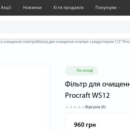
Акції
Новинки
Хіти продажів
Покупцям
та очищення повітря
Фільтр для очищення повітря з редуктором 1/2" Proc
На складі
Фільтр для очищенн
Procraft WS12
Відгуків (0)
960 грн