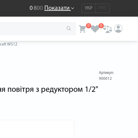
0
8
0
0
Показати
УКР
РУС
0
0
raft WS12
Артикул:
900012
я повітря з редуктором 1/2"