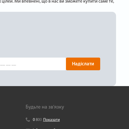
ілей. Ми впевнені, що в нас ви зможете купити саме те,
Надіслати
Будьте на зв'язку
0
8
0
0
Показати