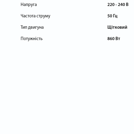
Напруга
220 - 240 В
Частота струму
50 Гц
Тип двигуна
Щітковий
Потужність
860 Вт