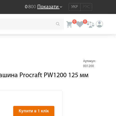
0
8
0
0
Показати
УКР
РУС
0
0
Артикул:
001200
ашина Procraft PW1200 125 мм
Купити в 1 клік