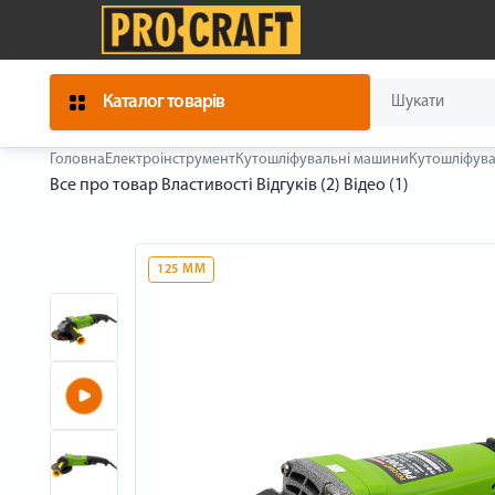
Каталог товарів
Головна
Електроінструмент
Кутошліфувальні машини
Кутошліфува
Все про товар
Властивості
Відгуків (2)
Відео (1)
125 ММ