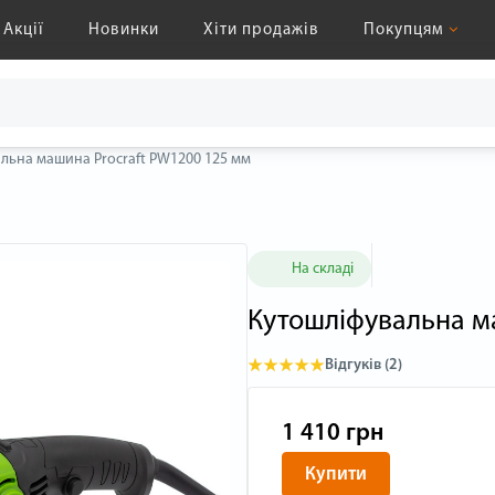
Акції
Новинки
Хіти продажів
Покупцям
льна машина Procraft PW1200 125 мм
На складі
Кутошліфувальна м
Відгуків (2)
1 410 грн
Купити