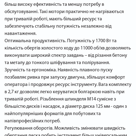
більш високу ефективність та меншу потребу в
обслуговуванні. Такі мотори практично не нагріваються
при тривалій роботі, мають більший ресурс та
забезпечують стабільну потужність незалежно від
навантаження.
Оптимальна продуктивність. Потужність у 1700 Вт та
кількість обертів холостого ходу до 11000 об/хв дозволяють
виконувати широкий спектр завдань – від різання бетону
та металу до тонкого шліфування та полірування.
Зручність та ергономіка. Наявність плавного пуску
позбавляє ривка при запуску двигуна, збільшує комфорт
оператора і продовжує ресурс інструменту. Вага комплекту
в 2,7 кг дозволяє легко керуватися болгаркою навіть при
тривалій роботі. Різьблення шпинделя М14 сумісне з
більшістю дисків і насадок, а діаметр диска 125 мм - один з
найпопулярніших форматів для побутових та
напівпрофесійних потреб.
Регулювання оборотів. Можливість змінювати швидкість
обертання диска робить інструмент більш універсальним.