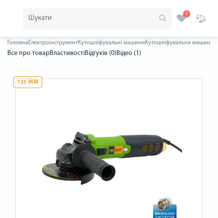
0
Головна
Електроінструмент
Кутошліфувальні машини
Кутошліфувальна машина бе
Все про товар
Властивості
Відгуків (0)
Відео (1)
125 ММ