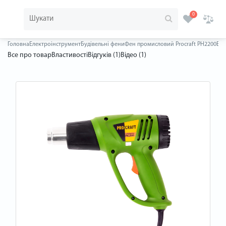
0
Головна
Електроінструмент
Будівельні фени
Фен промисловий Procraft PH2200E
Все про товар
Властивості
Відгуків (1)
Відео (1)