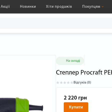
Акції
Новинки
Хіти продажів
Покупцям
На складі
Степлер Procraft P
Відгуків (0)
2 220 грн
Купити