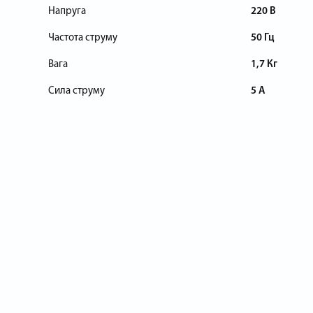
Напруга
220 В
Частота струму
50 Гц
Вага
1,7 Кг
Сила струму
5 А