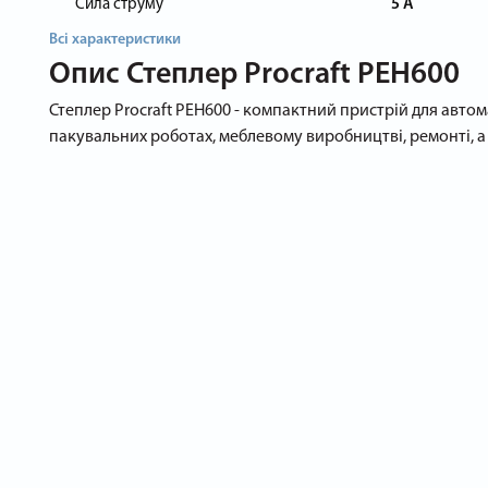
Сила струму
5 А
Всі характеристики
Опис
Степлер Procraft PEH600
Степлер Procraft PEH600 - компактний пристрій для автом
пакувальних роботах, меблевому виробництві, ремонті, а 
Технічні особливості моделі
Працює від мережі зі стандартною напругою 220 Вт.
Є функція повільного регулювання сили удару, в залежно
Наявність протизаклинювального механізму.
Є захист від випадкового спрацьовування.
Сумісний зі скобами довжиною від 15 до 25 мм.
Підходить для роботи з цвяхами типу F довжиною від 15 д
Переваги степлера
Практичний, безпечний, простий в управлінні степлер Pro