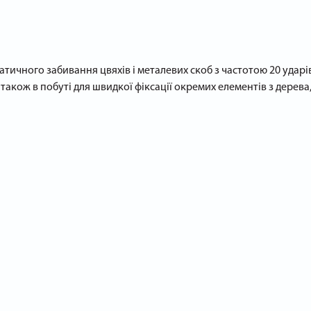
атичного забивання цвяхів і металевих скоб з частотою 20 удар
також в побуті для швидкої фіксації окремих елементів з дерева
сті від виду оброблюваного матеріалу.
о 32 мм, що розширює діапазон матеріалів, допустимих в роботі 
craft PEH600 стане вигідним придбанням, як для домашньої майс