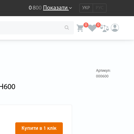
0
8
0
0
Показати
УКР
РУС
0
0
Артикул:
000600
EH600
Купити в 1 клік