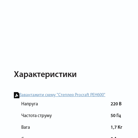
Характеристики
Завантажити схему "Степлер Procraft PEH600"
Напруга
220 В
Частота струму
50 Гц
Вага
1,7 Кг