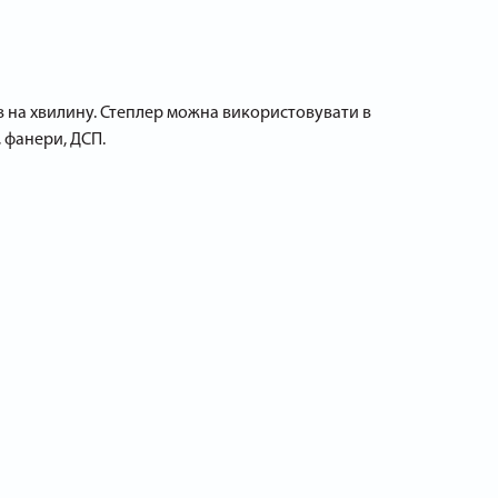
ів на хвилину. Степлер можна використовувати в
, фанери, ДСП.
зі степлером.
терні, так і для професійного меблевого цеху. Степлер