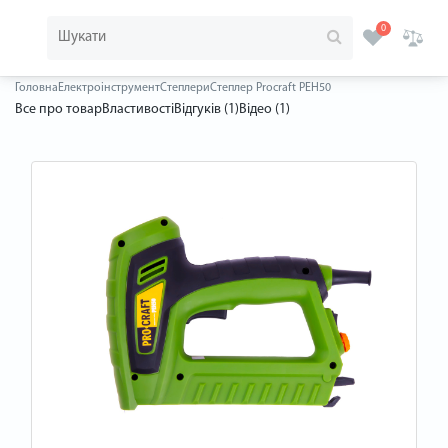
0
Головна
Електроінструмент
Степлери
Степлер Procraft PEH50
Все про товар
Властивості
Відгуків (1)
Відео (1)