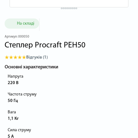
На складі
Артикул:
000050
Степлер Procraft PEH50
Відгуків (1)
Основні характеристики
Напруга
220 В
Частота струму
50 Гц
Вага
1,1 Кг
Сила струму
5 А