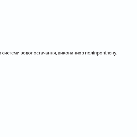
ів системи водопостачання, виконаних з поліпропілену.
ту місця з'єднання труб нагріваються до температури