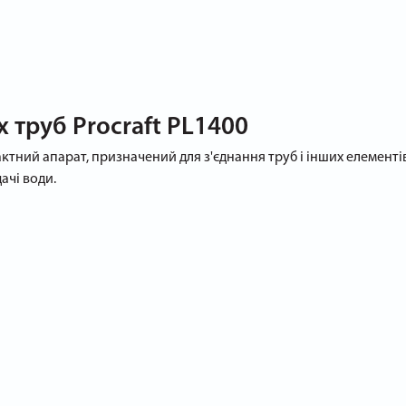
 труб Procraft PL1400
актний апарат, призначений для з'єднання труб і інших елемент
ачі води.
сі пристрої з цієї категорії: за допомогою нагрівального елемен
уються.
ехнічні характеристики: