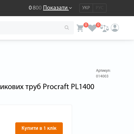
0
8
0
0
Показати
УКР
РУС
0
0
Артикул:
014003
икових труб Procraft PL1400
Купити в 1 клік