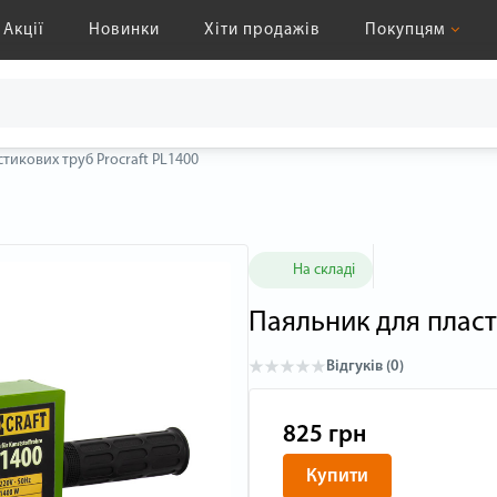
Акції
Новинки
Хіти продажів
Покупцям
тикових труб Procraft PL1400
На складі
Паяльник для пласт
Відгуків (0)
825 грн
Купити