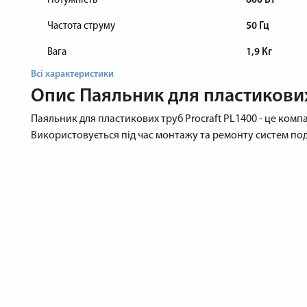
Потужність
600 Вт
Частота струму
50 Гц
Вага
1,9 Кг
Всі характеристики
Опис
Паяльник для пластикових
Паяльник для пластикових труб Procraft PL1400 - це комп
Використовується під час монтажу та ремонту систем под
Принцип дії
Апарат Procraft PL1400 працює за тим же принципом, як в
плавлення пластику, після застигання вони надійно з'єдн
Особливості
Паяльник для пластикових труб Procraft PL1400 має такі т