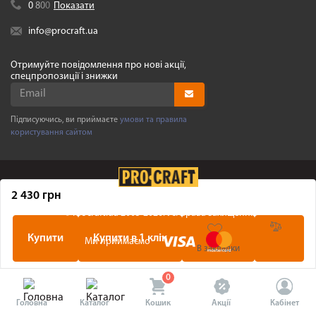
0
8
0
0
Показати
info@procraft.ua
Отримуйте повідомлення про нові акції,
спецпропозиції і знижки
Підписуючись, ви приймаєте
умови та правила
користування сайтом
2 430 грн
©
Procraft.ua
2005-2026. Усі права захищенні
Купити
Купити в 1 клік
Ми приймаємо
В закладки
0
Головна
Каталог
Кошик
Акції
Кабінет