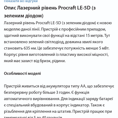
Показати всі відгуки
Опис
Лазерний рівень Procraft LE-5D (з
зеленим діодом)
Лазерний рівень Procraft LE-5D (з зеленим діодом) є новою
моделлю даної лінії. Пристрій є професійним приладом,
здатний виконувати свої функції на відстані 15 метрів. Тут
встановлено зелений світлодіод, довжина хвилі якого
становить 635 нм. Це забезпечує потужність менше 5 мВт.
Корпус рівня виготовлений із пластику високої міцності,
який має захист від бризк, рідини.
Особливості моделі
Пристрій живиться від акумулятора типу АА, що забезпечує
безперервну роботу більше 3 годин. Є функція
автоматичного вирівнювання. Для індикації заряду батареї
є спеціальний вбудований в корпус індикатор. Також є
різьблення для кріплення на штатив. Пристрій працює при
температурі від 5 до 40 градусів.