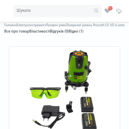
0
Головна
Електроінструмент
Лазерні рівні
Лазерний рівень Procraft LE-5D (з зелен
Все про товар
Властивості
Відгуків (0)
Відео (1)