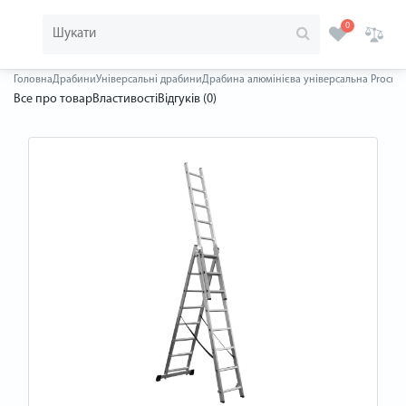
0
Головна
Драбини
Універсальні драбини
Драбина алюмінієва універсальна Procraft
Все про товар
Властивості
Відгуків (0)