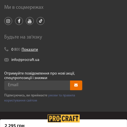
Ми в соцмережах
Будьте на зв'язку
0
8
0
0
Показати
info@procraft.ua
Отримуйте повідомлення про нові акції,
спецпропозиції і знижки
Підписуючись, ви приймаєте
умови та правила
користування сайтом
2 295 грн