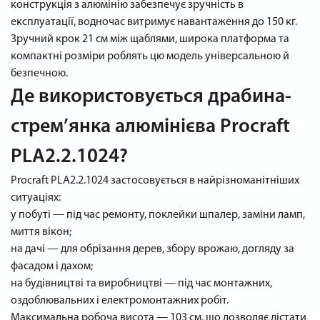
конструкція з алюмінію забезпечує зручність в
експлуатації, водночас витримує навантаження до 150 кг.
Зручний крок 21 см між щаблями, широка платформа та
компактні розміри роблять цю модель універсальною й
безпечною.
Де використовується драбина-
стрем’янка алюмінієва Procraft
PLA2.2.1024?
Procraft PLA2.2.1024 застосовується в найрізноманітніших
ситуаціях:
у побуті — під час ремонту, поклейки шпалер, заміни ламп,
миття вікон;
на дачі — для обрізання дерев, збору врожаю, догляду за
фасадом і дахом;
на будівництві та виробництві — під час монтажних,
оздоблювальних і електромонтажних робіт.
Максимальна робоча висота — 103 см, що дозволяє дістати