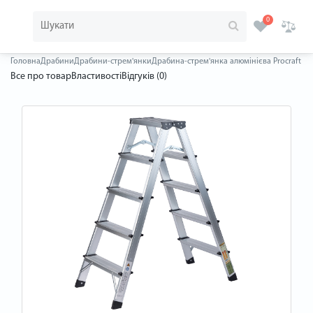
0
Головна
Драбини
Драбини-стрем'янки
Драбина-стрем'янка алюмінієва Procraft PL
Все про товар
Властивості
Відгуків (0)