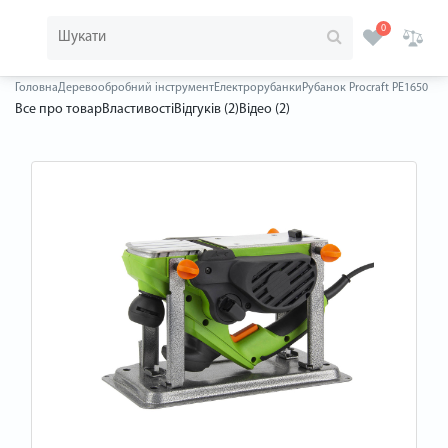
0
Головна
Деревообробний інструмент
Електрорубанки
Рубанок Procraft PE1650
Все про товар
Властивості
Відгуків (2)
Відео (2)