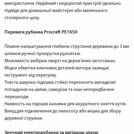
використання. Надійний і недорогий пристрій ідеально
підійде для домашньої майстерні або маленького
столярного цеху.
Переваги рубанка Procraft PE1650
Плавне налаштування глибини стругання деревини до 3 мм
шляхом ручної прокрутки рукоятки.
Можливість вибірки чверті на дерев'яних заготовках.
Мідна обмотка ключових деталей мотора захищає
інструмент від перегріву.
Товста широка підошва стійко переносить випадкові
попадання на цвяхи, саморізи та інші непередбачені
перешкоди.
Наявність на підошві канавки для акуратного зняття кутів.
Вихід для підключення до пилососу або мішка для збору
деревної стружки.
Зручний електрорубанок за вигідною ціною