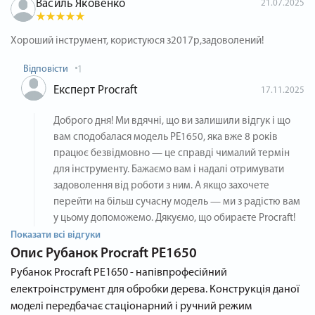
Василь Яковенко
21.07.2025
Хороший інструмент, користуюся з2017р,задоволений!
Відповісти
1
Експерт Procraft
17.11.2025
Доброго дня! Ми вдячні, що ви залишили відгук і що
вам сподобалася модель PE1650, яка вже 8 років
працює безвідмовно — це справді чималий термін
для інструменту. Бажаємо вам і надалі отримувати
задоволення від роботи з ним. А якщо захочете
перейти на більш сучасну модель — ми з радістю вам
у цьому допоможемо. Дякуємо, що обираєте Procraft!
Показати всі відгуки
Опис
Рубанок Procraft PE1650
Рубанок Procraft PE1650 - напівпрофесійний
електроінструмент для обробки дерева. Конструкція даної
моделі передбачає стаціонарний і ручний режим