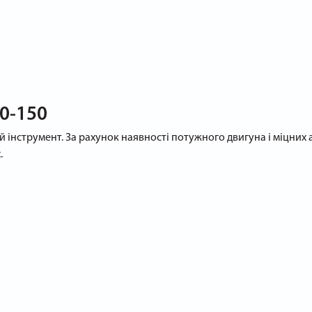
0-150
й інструмент. За рахунок наявності потужного двигуна і міцних
.
тою:
комунікацій.
и роботі з ним не потрібно.