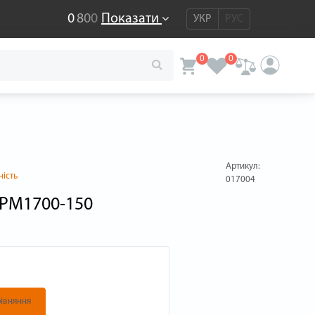
0
8
0
0
Показати
УКР
РУС
0
0
Артикул:
ність
017004
 PM1700-150
івняння