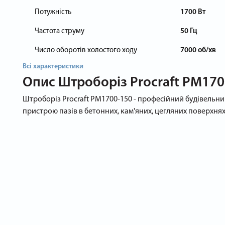
Потужність
1700 Вт
Частота струму
50 Гц
Число оборотів холостого ходу
7000 об/хв
Всі характеристики
Опис
Штроборіз Procraft PM170
Штроборіз Procraft PM1700-150 - професійний будівельни
пристрою пазів в бетонних, кам'яних, цегляних поверхнях
Сфера використання
Інструмент застосовують для штробления стін з такою ме
прокладання електрокабеля;
прокладення труб водопостачання та інших інженерних 
Штроборіз простий в експлуатації. Особливих навичок пр