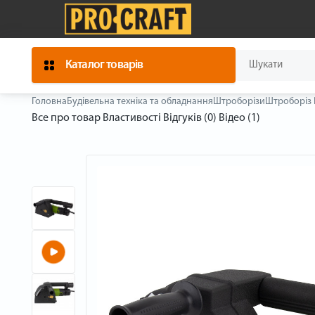
Каталог товарів
Головна
Будівельна техніка та обладнання
Штроборізи
Штроборіз 
Все про товар
Властивості
Відгуків (0)
Відео (1)