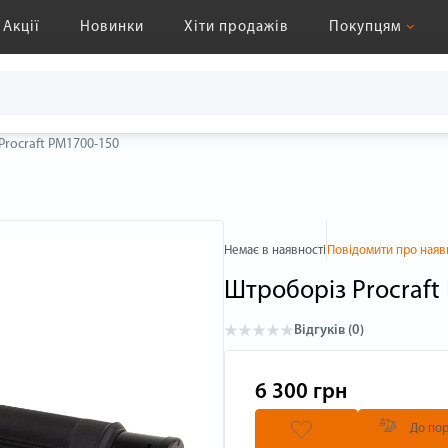
Акції
Новинки
Хіти продажів
Покупцям
Procraft PM1700-150
Немає в наявності
Повідомити про наяв
Штроборіз Procraft
Відгуків (0)
6 300 грн
До пор